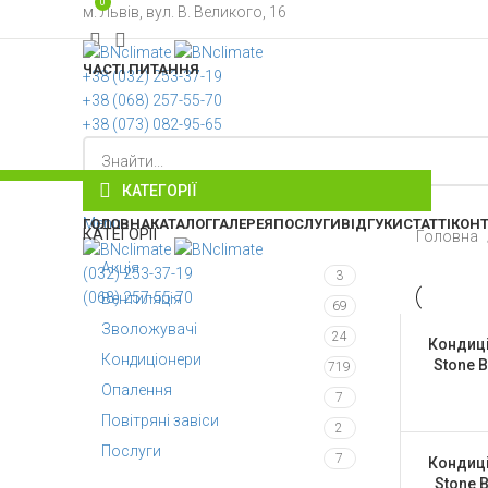
0
м. Львів, вул. В. Великого, 16
ЧАСТІ ПИТАННЯ
+38 ‎(032) 253-37-19
+38 (068) 257-55-70
+38 (073) 082-95-65
КАТЕГОРІЇ
ОБЕРІТЬ КАТЕГОРІЮ
0.00
грн.
Menu
ГОЛОВНА
КАТАЛОГ
ГАЛЕРЕЯ
ПОСЛУГИ
ВІДГУКИ
СТАТТІ
КОН
КАТЕГОРІЇ
Головна
Акція
(032) 253-37-19
3
(068) 257-55-70
Вентиляція
69
Зволожувачі
24
Кондиціо
Кондиціонери
Stone 
719
Опалення
7
Повітряні завіси
2
Послуги
7
Кондиціо
Stone 