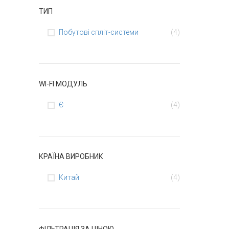
ТИП
Побутові спліт-системи
(4)
WI-FI МОДУЛЬ
Є
(4)
КРАЇНА ВИРОБНИК
Китай
(4)