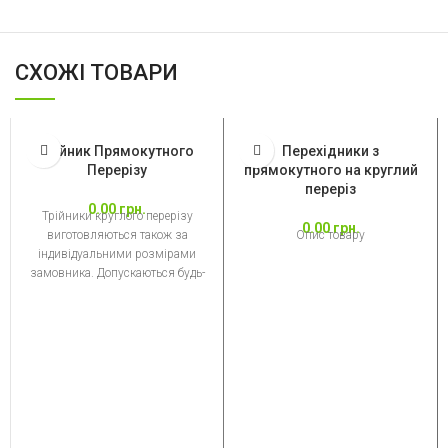
СХОЖІ ТОВАРИ
Трійник Прямокутного
Перехідники з
Перерізу
прямокутного на круглий
переріз
0.00
грн.
Трійники круглого перерізу
0.00
грн.
виготовляються також за
Опис товару
індивідуальними розмірами
замовника. Допускаються будь-
які співвідношення розмірів
трійників, які обмежуються лише
технологією виготовлення
виробу.