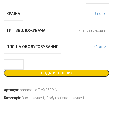
КРАЇНА
Японія
ТИП ЗВОЛОЖУВАЧА
Ультразвуковий
ПЛОЩА ОБСЛУГОВУВАННЯ
40 кв. м
ДОДАТИ В КОШИК
Артикул:
panasonic F-VXR50R-N
Категорії:
Зволожувачі
,
Побутові зволожувачі