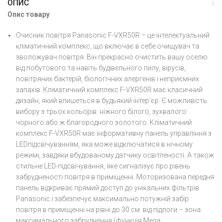
ОПИС
Опис товару
Очисник повітря Panasonic F-VXR50R – це інтелектуальний
кліматичний комплекс, що включає в себе очищувач та
зволожувач повітря. Він прекрасно очистить вашу оселю
від побутового та навіть будівельного пилу, вірусів,
повітряних бактерій, біологічних алергенів і неприємних
запахів. Кліматичний комплекс F-VXR50R має класичний
дизайн, який впишеться в будьякий інтер’єр. Є можливість
вибору з трьох кольорів: ніжного білого, зухвалого
чорного або ж благородного золотого. Кліматичний
комплекс F-VXR50R має інформативну панель управління з
LEDпідсвічуванням, яка може відключатися в нічному
режимі, завдяки вбудованому датчику освітленості. А також
стильне LED-підсвічування, яке сигналізує про рівень
забрудненості повітря в приміщенні. Моторизована передня
панель відкриває прямий доступ до унікальних фільтрів
Panasonic і забезпечує максимально потужній забір
повітря в приміщенні на рівні до 30 см. від підлоги – зона
максимального забруднення (функція Mega