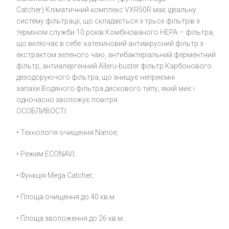
Catcher).Кліматичний комплекс VXR50R має ідеальну
систему фільтрації, що складається з трьох фільтрів з
терміном служби 10 років:Комбінованого НЕРА – фільтра,
що включає в себе: катехиновий антивірусний фільтр з
екстрактом зеленого чаю, антибактеріальний ферментний
фільтр, антиалергенний Alleru-buster фільтр.Карбонового
дезодоруючого фільтра, що знищує неприємні
запахи.Водяного фільтра дискового типу, який миє і
одночасно зволожує повітря.
ОСОБЛИВОСТІ:
• Технологія очищення Nanoe;
• Режим ECONAVI;
• Функція Mega Catcher;
• Площа очищення до 40 кв.м.
• Площа зволоження до 26 кв.м.