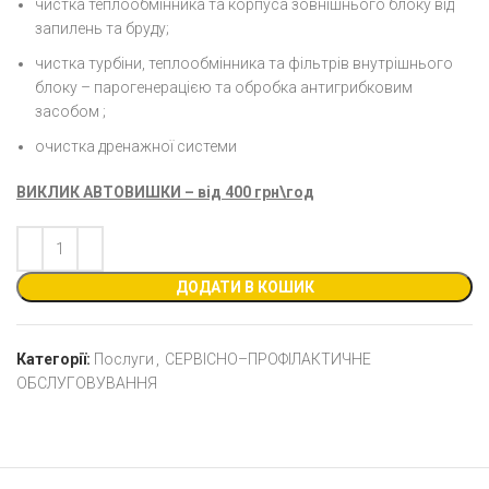
чистка теплообмінника та корпуса зовнішнього блоку від
запилень та бруду;
чистка турбіни, теплообмінника та фільтрів внутрішнього
блоку – парогенерацією та обробка антигрибковим
засобом ;
очистка дренажної системи
ВИКЛИК АВТОВИШКИ –
в
ід 400 грн\год
ДОДАТИ В КОШИК
Категорії:
Послуги
,
СЕРВІСНО–ПРОФІЛАКТИЧНЕ
ОБСЛУГОВУВАННЯ