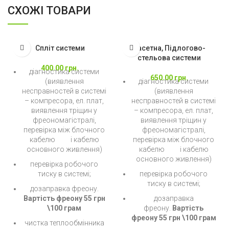
СХОЖІ ТОВАРИ
Спліт системи
Касетна, Підлогово-
стельова системи
400.00
грн.
діагностика системи
650.00
грн.
(виявлення
діагностика системи
несправностей в системі
(виявлення
– компресора, ел. плат,
несправностей в системі
виявлення тріщин у
– компресора, ел. плат,
фреономагістралі,
виявлення тріщин у
перевірка між блочного
фреономагістралі,
кабелю і кабелю
перевірка між блочного
основного живлення)
кабелю і кабелю
основного живлення)
перевірка робочого
тиску в системі;
перевірка робочого
тиску в системі;
дозаправка фреону.
Вартість фреону 55 грн
дозаправка
\100 грам
фреону.
Вартість
фреону 55 грн \100 грам
чистка теплообмінника