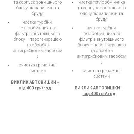
та корпуса зовнішнього
чистка теплообмінника
блоку від запилень та
та корпуса зовнішнього
бруду;
блоку від запилень та
бруду;
чистка турбіни,
теплообмінника та
чистка турбіни,
фільтрів внутрішнього
теплообмінника та
блоку – парогенерацією
фільтрів внутрішнього
та обробка
блоку – парогенерацією
антигрибковим засобом
та обробка
;
антигрибковим засобом
;
очистка дренажної
системи
очистка дренажної
системи
ВИКЛИК АВТОВИШКИ -
в
ід 400 грн\год
ВИКЛИК АВТОВИШКИ –
в
ід 400 грн\год