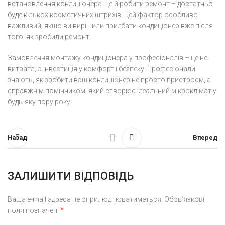
встановлення кондиціонера ще й робити ремонт – достатньо
буде кількох косметичних штрихів. Цей фактор особливо
важливий, якщо ви вирішили придбати кондиціонер вже після
того, як зробили ремонт.
Замовлення монтажу кондиціонера у професіоналів – це не
витрата, а інвестиція у комфорт і безпеку. Професіонали
знають, як зробити ваш кондиціонер не просто пристроєм, а
справжнім помічником, який створює ідеальний мікроклімат у
будь-яку пору року.
Назад
Вперед
ЗАЛИШИТИ ВІДПОВІДЬ
Ваша e-mail адреса не оприлюднюватиметься.
Обов’язкові
*
поля позначені