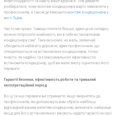
енергоощадності та навіть ваше здоров’я. Тож давайте
розбиратися, чому монтаж кондиціонера варто замовляти у
професіоналів, а також де замовити
монтаж кондиціонерів у
місті Львів
.
Часто ми чуємо: “навіщо платити більше, адже це не складно,
можна попросити знайомого, він в себе встановлював
кондиціонера сам”. Така економія, на жаль, зазвичай
обходиться набагато дорожче, адже професіонали, що
спеціалізуються на встановленні кондиціонерів, точно
знають, як надійно та з максимальною ефективністю
встановити кондиціонер, щоб ви мали змогу оцінити всі його
переваги.
Гарантії безпеки, ефективність роботи та тривалий
експлуатаційний період
Всі ці та інші переваги ви отримаєте, якщо звернетесь до
професіоналів, які допоможуть вам обрати найбільш
відповідний вашим запитам кондиціонер, визначать найкраще
місце для його встановлення і зможуть надати гарантії на свої