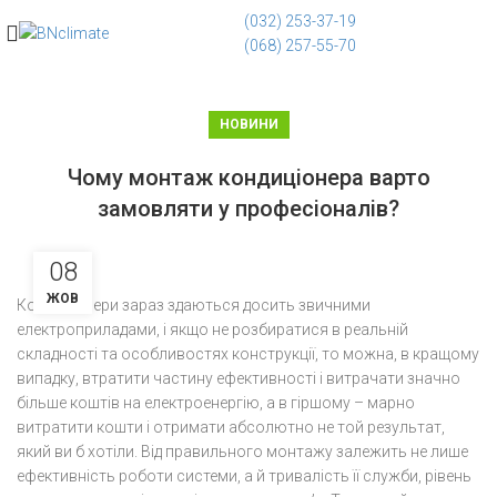
(032) 253-37-19
(068) 257-55-70
НОВИНИ
Чому монтаж кондиціонера варто
замовляти у професіоналів?
08
ЖОВ
Кондиціонери зараз здаються досить звичними
електроприладами, і якщо не розбиратися в реальній
складності та особливостях конструкції, то можна, в кращому
випадку, втратити частину ефективності і витрачати значно
більше коштів на електроенергію, а в гіршому – марно
витратити кошти і отримати абсолютно не той результат,
який ви б хотіли. Від правильного монтажу залежить не лише
ефективність роботи системи, а й тривалість її служби, рівень