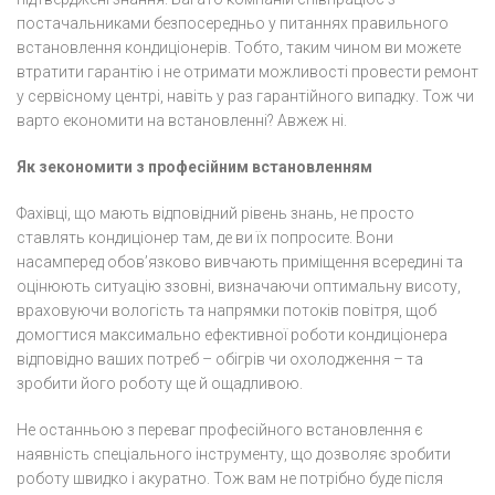
постачальниками безпосередньо у питаннях правильного
встановлення кондиціонерів. Тобто, таким чином ви можете
втратити гарантію і не отримати можливості провести ремонт
у сервісному центрі, навіть у раз гарантійного випадку. Тож чи
варто економити на встановленні? Авжеж ні.
Як зекономити з професійним встановленням
Фахівці, що мають відповідний рівень знань, не просто
ставлять кондиціонер там, де ви їх попросите. Вони
насамперед обов’язково вивчають приміщення всередині та
оцінюють ситуацію ззовні, визначаючи оптимальну висоту,
враховуючи вологість та напрямки потоків повітря, щоб
домогтися максимально ефективної роботи кондиціонера
відповідно ваших потреб – обігрів чи охолодження – та
зробити його роботу ще й ощадливою.
Не останньою з переваг професійного встановлення є
наявність спеціального інструменту, що дозволяє зробити
роботу швидко і акуратно. Тож вам не потрібно буде після