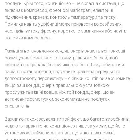
послуги. Крім того, кондиціонер – це складна система, що
включає компресор, фреонові магістралі, електричні
підключення, дренаж, контроль температури та тиску.
Помилка навіть у дрібниці може призвести до серйозних
наслідків: витоку фреону, короткого замикання або навіть
поломки компресора.
Фахівці зі встановлення кондиціонерів знають всі тонкощі
розміщення зовнішнього та внутрішнього блоків, щоб
система працювала без ризиків та збоїв. Тому, обираючи
варіант встановлення, подумайте краще на середньо та
довгострокову перспективу – скільки коштів ви зекономите,
якщо ваш кондиціонер з правильною установкою
прослужить вдвічі довше, ніж той кондиціонер, що ви
встановите самотужки, зекономивши на послугах
спеціалістів.
Важливо також зауважити той факт, що багато виробників
надають гарантію на кондиціонер лише за умови, що його
установкою займалися фахівці, що мають відповідні
підтверджені знання. Багато компаній співпрацює з