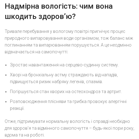
Надмірна вологість: чим вона
шкодить здоров’ю?
Тривале перебування у вологому повітрі пригнічує процес
природного випаровування води організмом, тож баланс між
поглинанням та випарюванням порушується. А це неодмінно
відзначається на самопочутті:
Зростає навантаження на серцево-судинну систему.
Хворі на бронхіальну астму страждають від нападів,
підвищується ризик набряку легенів, спазмів.
Погіршується стан хворих на остеохондроз та артрит.
Розповсюдження плісняви та грибка провокує алергічні
реакції.
Отже, підтримувати нормальну вологість і справді необхідно
для здоров’я та відмінного самопочуття – будь-якої пори року,
вдома та на роботі.