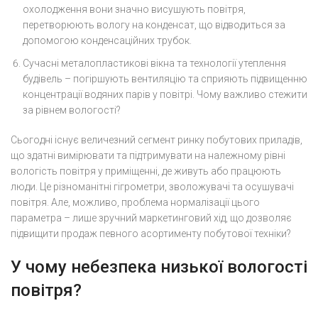
охолодження вони значно висушують повітря,
перетворюють вологу на конденсат, що відводиться за
допомогою конденсаційних трубок.
Сучасні металопластикові вікна та технології утеплення
будівель – погіршують вентиляцію та сприяють підвищенню
концентрації водяних парів у повітрі. Чому важливо стежити
за рівнем вологості?
Сьогодні існує величезний сегмент ринку побутових приладів,
що здатні вимірювати та підтримувати на належному рівні
вологість повітря у приміщенні, де живуть або працюють
люди. Це різноманітні гігрометри, зволожувачі та осушувачі
повітря. Але, можливо, проблема нормалізації цього
параметра – лише зручний маркетинговий хід, що дозволяє
підвищити продаж певного асортименту побутової техніки?
У чому небезпека низької вологості
повітря?