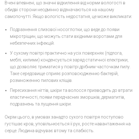
Вчені впевнені, що значні відхилення від норми вологості в
обидві сторони неодмінно відзначаються на нашому
самопочутті. Якщо вологість недостатня, це може викликати:
Подразнення слизової носоглотки, що веде до появи
мікротріщин, що можуть стати вхідними воротами для
небезпечних інфекцій.
У сухому повітрі практично на усіх поверхнях (підлога,
меблі, килими) конденсується заряд статичної електрики,
що дозволяє триматися у повітрі дрібним часточкам пилу.
Таке середовище сприяє розповсюдженню бактерій,
розмноженню пилових кліщів.
Пересихання нігтів, шкіри та волосся призводить до втрати
еластичності, появи передчасних зморшків, дерматитів,
подразнень та лущення шкіри.
Окрім цього, в умовах занадто сухого повітря поступово
густішає кров, уповільнюється її рух, росте навантаження на
серце. Людина відчуває втому та слабкість.