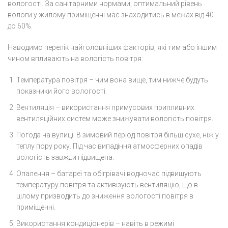
вологості. За санітарними нормами, оптимальний рівень
вологи у жилому приміщенні має знаходитись в межах від 40
до 60%.
Наводимо перелік найголовніших факторів, які тим або іншим
чином впливають на вологість повітря:
Температура повітря – чим вона вище, тим нижче будуть
показники його вологості.
Вентиляція – використання примусових припливних
вентиляційних систем може знижувати вологість повітря.
Погода на вулиці. В зимовий період повітря більш сухе, ніж у
теплу пору року. Під час випадіння атмосферних опадів
вологість завжди підвищена.
Опалення – батареї та обігрівачі водночас підвищують
температуру повітря та активізують вентиляцію, що в
цілому призводить до зниження вологості повітря в
приміщенні.
Використання кондиціонерів – навіть в режимі