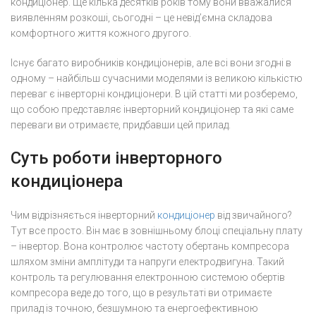
кондиціонер. Ще кілька десятків років тому вони вважалися
виявленням розкоші, сьогодні – це невід’ємна складова
комфортного життя кожного другого.
Існує багато виробників кондиціонерів, але всі вони згодні в
одному – найбільш сучасними моделями із великою кількістю
переваг є інверторні кондиціонери. В цій статті ми розберемо,
що собою представляє інверторний кондиціонер та які саме
переваги ви отримаєте, придбавши цей прилад.
Суть роботи інверторного
кондиціонера
Чим відрізняється інверторний
кондиціонер
від звичайного?
Тут все просто. Він має в зовнішньому блоці спеціальну плату
– інвертор. Вона контролює частоту обертань компресора
шляхом зміни амплітуди та напруги електродвигуна. Такий
контроль та регулювання електронною системою обертів
компресора веде до того, що в результаті ви отримаєте
прилад із точною, безшумною та енергоефективною