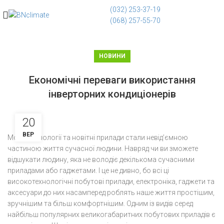
(032) 253-37-19
(068) 257-55-70
НОВИНИ
Економічні переваги використання
інверторних кондиціонерів
20
ВЕР
Модні технології та новітні прилади стали невід’ємною
частиною життя сучасної людини. Навряд чи ви зможете
відшукати людину, яка не володіє декількома сучасними
приладами або гаджетами. І це не дивно, бо всі ці
високотехнологічні побутові прилади, електроніка, гаджети та
аксесуари до них насамперед роблять наше життя простішим,
зручнішим та більш комфортнішим. Одним із видів серед
найбільш популярних великогабаритних побутових приладів є