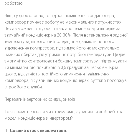
роботою.
Якщо у двох словах, то під час ввімкнення кондиціонера,
компресор починає роботу на максимальних потужностях.
Це дає можливість досягти заданої температури швидше за
звичайний кондиціонер на 20-30%. Після встановлення заданої
температури, інверторний кондиціонер, замість повного
відключення компресора, підтримує його на максимально
низьких обертах для утримання потрібної температури. Це дає
змогу чітко контролювати бажану температуру і підтримувати
її з мінімальною похибкою в 0,5 градусів за Цельсієм. Крім
цього, відсутність постійного вимкнення і ввімкнення
компресора, як у звичайних кондиціонерах, суттєво подовжує
строк його служби.
Переваги інверторних кондиціонерів
То які саме переваги ми отримаємо, зупинивши свій вибір на
моделі кондиціонера з інвертором?
Довший строк експлуатації.