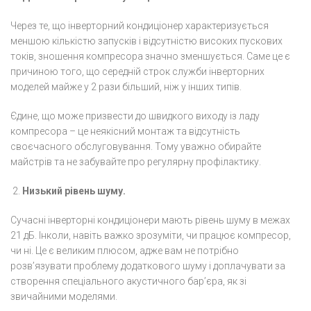
Через те, що інверторний кондиціонер характеризується
меншою кількістю запусків і відсутністю високих пускових
токів, зношення компресора значно зменшується. Саме це є
причиною того, що середній строк служби інверторних
моделей майже у 2 рази більший, ніж у інших типів.
Єдине, що може призвести до швидкого виходу із ладу
компресора – це неякісний монтаж та відсутність
своєчасного обслуговування. Тому уважно обирайте
майстрів та не забувайте про регулярну профілактику.
Низький рівень шуму.
Сучасні інверторні кондиціонери мають рівень шуму в межах
21 дБ. Інколи, навіть важко зрозуміти, чи працює компресор,
чи ні. Це є великим плюсом, адже вам не потрібно
розв’язувати проблему додаткового шуму і доплачувати за
створення спеціального акустичного бар’єра, як зі
звичайними моделями.