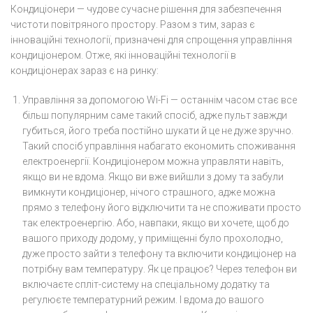
Кондиціонери — чудове сучасне рішення для забезпечення
чистоти повітряного простору. Разом з тим, зараз є
інноваційні технології, призначені для спрощення управління
кондиціонером. Отже, які інноваційні технології в
кондиціонерах зараз є на ринку:
Управління за допомогою Wi-Fi — останнім часом стає все
більш популярним саме такий спосіб, адже пульт завжди
губиться, його треба постійно шукати й це не дуже зручно.
Такий спосіб управління набагато економить споживання
електроенергії. Кондиціонером можна управляти навіть,
якщо ви не вдома. Якщо ви вже вийшли з дому та забули
вимкнути кондиціонер, нічого страшного, адже можна
прямо з телефону його відключити та не споживати просто
так електроенергію. Або, навпаки, якщо ви хочете, щоб до
вашого приходу додому, у приміщенні було прохолодно,
дуже просто зайти з телефону та включити кондиціонер на
потрібну вам температуру. Як це працює? Через телефон ви
включаєте спліт-систему на спеціальному додатку та
регулюєте температурний режим. І вдома до вашого