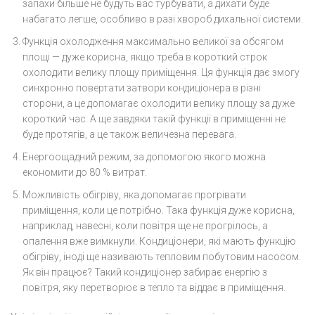
запахи більше не будуть вас турбувати, а дихати буде
набагато легше, особливо в разі хвороб дихальної системи.
Функція охолодження максимально великої за обсягом
площі — дуже корисна, якщо треба в короткий строк
охолодити велику площу приміщення. Ця функція дає змогу
синхронно повертати затвори кондиціонера в різні
сторони, а це допомагає охолодити велику площу за дуже
короткий час. А ще завдяки такій функції в приміщенні не
буде протягів, а це також величезна перевага.
Енергоощадний режим, за допомогою якого можна
економити до 80 % витрат.
Можливість обігріву, яка допомагає прогрівати
приміщення, коли це потрібно. Така функція дуже корисна,
наприклад, навесні, коли повітря ще не прогрілось, а
опалення вже вимкнули. Кондиціонери, які мають функцію
обігріву, іноді ще називають тепловим побутовим насосом.
Як він працює? Такий кондиціонер забирає енергію з
повітря, яку перетворює в тепло та віддає в приміщення.