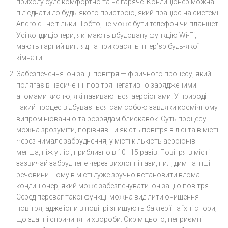
приходу буде комфортно та не гаряче. Кондиціонер можна
під’єднати до будь-якого пристрою, який працює на системі
Android і не тільки. Тобто, це може бути телефон чи планшет.
Усі кондиціонери, які мають вбудовану функцію Wi-Fi,
мають гарний вигляд та прикрасять інтер’єр будь-якої
кімнати.
Забезпечення іонізації повітря — фізичного процесу, який
полягає в насиченні повітря негативно зарядженими
атомами кисню, які називаються аероіонами. У природі
такий процес відбувається сам собою завдяки космічному
випромінюванню та розрядам блискавок. Суть процесу
можна зрозуміти, порівнявши якість повітря в лісі та в місті.
Через чимале забруднення, у місті кількість аероіонів
менша, ніж у лісі, приблизно в 10–15 разів. Повітря в місті
зазвичай забруднене через вихлопні гази, пил, дим та інші
речовини. Тому в місті дуже зручно встановити вдома
кондиціонер, який може забезпечувати іонізацію повітря.
Серед переваг такої функції можна виділити очищення
повітря, адже іони в повітрі знищують бактерії та їхні спори,
що здатні спричиняти хвороби. Окрім цього, неприємні