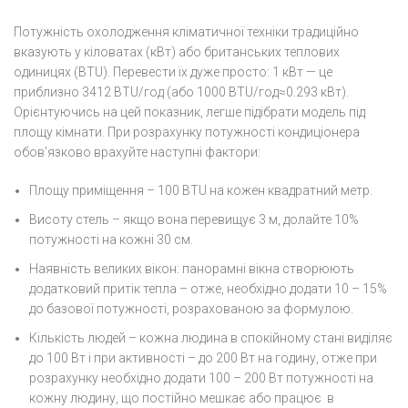
Потужність охолодження кліматичної техніки традиційно
вказують у кіловатах (кВт) або британських теплових
одиницях (BTU). Перевести їх дуже просто: 1 кВт — це
приблизно 3412 BTU/год (або 1000 BTU/год≈0.293 кВт).
Орієнтуючись на цей показник, легше підібрати модель під
площу кімнати. При розрахунку потужності кондиціонера
обов’язково врахуйте наступні фактори:
Площу приміщення – 100 BTU на кожен квадратний метр.
Висоту стель – якщо вона перевищує 3 м, долайте 10%
потужності на кожні 30 см.
Наявність великих вікон: панорамні вікна створюють
додатковий притік тепла – отже, необхідно додати 10 – 15%
до базової потужності, розрахованою за формулою.
Кількість людей – кожна людина в спокійному стані виділяє
до 100 Вт і при активності – до 200 Вт на годину, отже при
розрахунку необхідно додати 100 – 200 Вт потужності на
кожну людину, що постійно мешкає або працює в