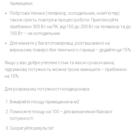
приміщенні.
Побутова техніка (телевізор, холодильник, комп’ютер)
також гріють повітря в процесі роботи. Приплюсуйте
приблизно 300 Вт на ПК, від 150 до 200 Вт на телевізор та до
100 Вт – на холодильник.
Для кімнати у багатоповерхівці, розташованої на
верхньому поверсі без технічного горища – додайте ще 15%.
Якщо у вас добре утеплені стіни та якісні сучасні вікна,
підсумкову потужність можна трохи зменшити – приблизно
на 10%.
Для розрахунку потужності кондиціонера:
Виміряйте площу приміщення в м2
Помножте площу на 100 – для визначення базової
потужності
Скорегуйте результат.