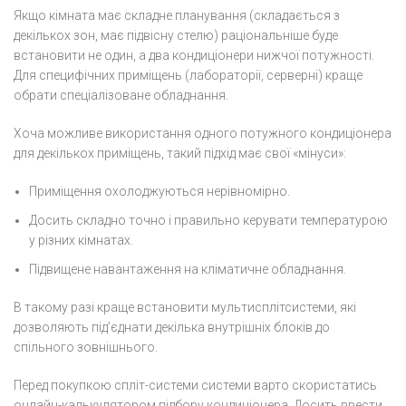
Якщо кімната має складне планування (складається з
декількох зон, має підвісну стелю) раціональніше буде
встановити не один, а два кондиціонери нижчої потужності.
Для специфічних приміщень (лабораторії, серверні) краще
обрати спеціалізоване обладнання.
Хоча можливе використання одного потужного кондиціонера
для декількох приміщень, такий підхід має свої «мінуси»:
Приміщення охолоджуються нерівномірно.
Досить складно точно і правильно керувати температурою
у різних кімнатах.
Підвищене навантаження на кліматичне обладнання.
В такому разі краще встановити мультисплітсистеми, які
дозволяють під’єднати декілька внутрішніх блоків до
спільного зовнішнього.
Перед покупкою спліт-системи системи варто скористатись
онлайн-калькулятором підбору кондиціонера. Досить ввести