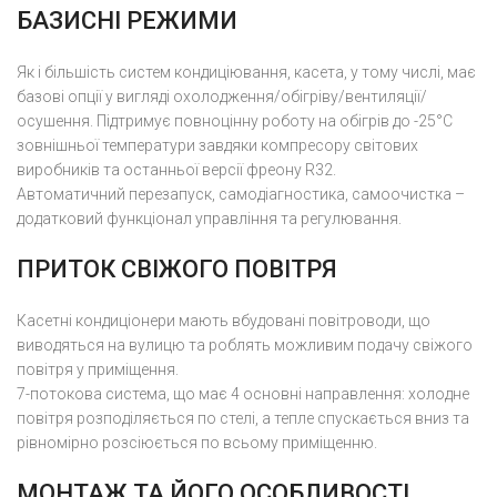
БАЗИСНІ РЕЖИМИ
Як і більшість систем кондиціювання, касета, у тому числі, має
базові опції у вигляді охолодження/обігріву/вентиляції/
осушення. Підтримує повноцінну роботу на обігрів до -25°С
зовнішньої температури завдяки компресору світових
виробників та останньої версії фреону R32.
Автоматичний перезапуск, самодіагностика, самоочистка –
додатковий функціонал управління та регулювання.
ПРИТОК СВІЖОГО ПОВІТРЯ
Касетні кондиціонери мають вбудовані повітроводи, що
виводяться на вулицю та роблять можливим подачу свіжого
повітря у приміщення.
7-потокова система, що має 4 основні направлення: холодне
повітря розподіляється по стелі, а тепле спускається вниз та
рівномірно розсіюється по всьому приміщенню.
МОНТАЖ ТА ЙОГО ОСОБЛИВОСТІ