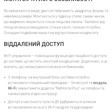
Як зазначалося вище, дані системи мають квадратну форму та
невеликі розміри. Монтуються у підвісну стелю таким чином,
що видимою лишається тільки лицьова панель. Залежно від
площі можна розміщувати стільки касет, скільки потрібно.
Оснащені подвійним захистом від протікання конденсату.
ВІДДАЛЕНИЙ ДОСТУП
Wi-Fi управління — повноцінна функція дистанційного доступу
до системи, що містить касетний кондиціонер. Додатково, а це
значить, що налаштувати її можна за бажанням.
З телефону: на внутрішній блок системи потрібно
встановити спеціальний перехідник – Smart port та
модуль
Wi-Fi
, завантажити додаток “NetHome Plus” на телефон та
налаштувати згідно інструкції.
Доступ з настінного пульта ДУ відбувається шляхом
встановлення на нього Wi-Fi модуля та відповідних