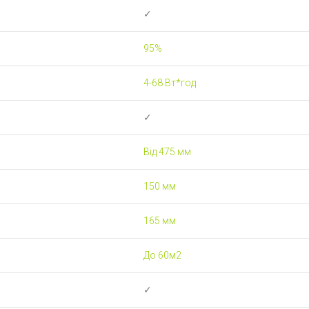
✓
95%
4-68 Вт*год
✓
Від 475 мм
150 мм
165 мм
До 60м2
✓