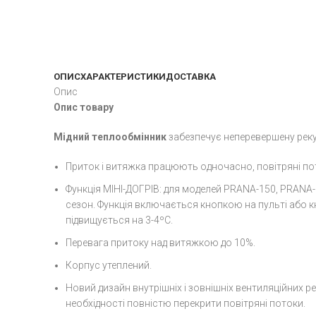
ОПИС
ХАРАКТЕРИСТИКИ
ДОСТАВКА
Опис
Опис товару
Мідний теплообмінник
забезпечує неперевершену рекуп
Приток і витяжка працюють одночасно, повітряні по
Функція МІНІ-ДОГРІВ: для моделей PRANA-150, PRANA
сезон. Функція включається кнопкою на пульті або к
підвищується на 3-4ºС.
Перевага притоку над витяжкою до 10%.
Корпус утеплений.
Новий дизайн внутрішніх і зовнішніх вентиляційних ре
необхідності повністю перекрити повітряні потоки.