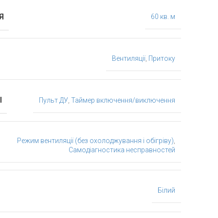
Я
60 кв. м
Вентиляції
,
Притоку
І
Пульт ДУ
,
Таймер включення/виключення
Режим вентиляції (без охолоджування і обігріву)
,
Самодіагностика несправностей
Білий