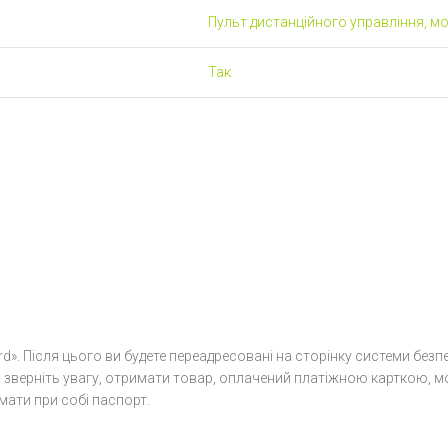
Пульт дистанційного управління, мо
Так
rd». Після цього ви будете переадресовані на сторінку системи без
ка, зверніть увагу, отримати товар, оплачений платіжною карткою, 
ати при собі паспорт.