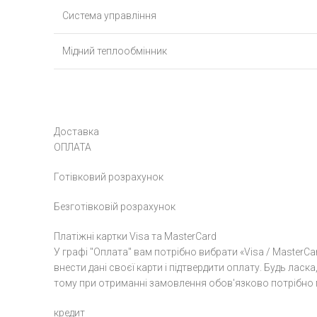
Система управління
Мідний теплообмінник
Доставка
ОПЛАТА
Готівковий розрахунок
Безготівковій розрахунок
Платіжні картки Visa та MasterCard
У графі "Оплата" вам потрібно вибрати «Visa / MasterCa
внести дані своєї карти і підтвердити оплату. Будь лас
тому при отриманні замовлення обов'язково потрібно м
кредит