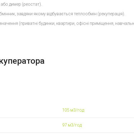
 або димер (реостат).
мінник, завдяки якому відбувається теплообмін (рекуперація).
ачення (приватні будинки, квартири, офісні приміщення, навчальні 
екуператора
105 м3/год
97 м3/год