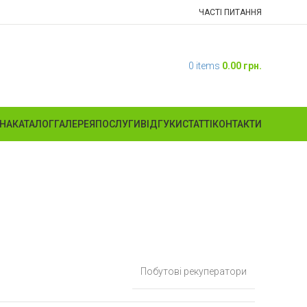
ЧАСТІ ПИТАННЯ
0
items
0.00
грн.
НА
КАТАЛОГ
ГАЛЕРЕЯ
ПОСЛУГИ
ВІДГУКИ
СТАТТІ
КОНТАКТИ
Побутові рекуператори