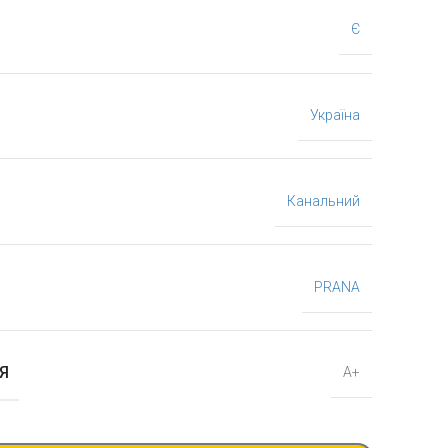
Є
Україна
Канальний
PRANA
Я
А+