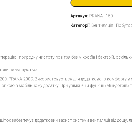
Артикул:
PRANA - 150
Категорії:
Вентиляція
,
Побутов
ерацію і природну чистоту повітря без мікробів і бактерій, оскіль
токи не змішуються.
-200, PRANA-200C. Використовується для додаткового комфорту в о
нопкою в мобільному додатку. При увімкненій функції «Міні-догрів
шіток забезпечує додатковий захист системи вентиляції від дощу, л