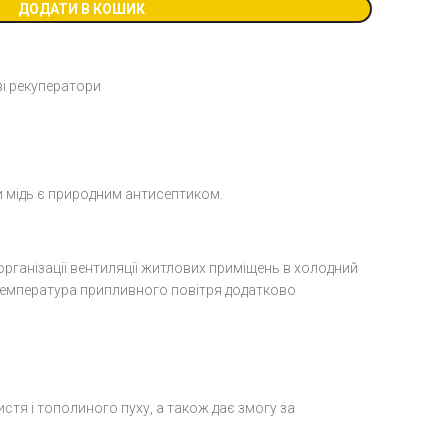
ДОДАТИ В КОШИК
і рекуператори
ки мідь є природним антисептиком.
рганізації вентиляції житлових приміщень в холодний
» температура припливного повітря додатково
истя і тополиного пуху, а також дає змогу за