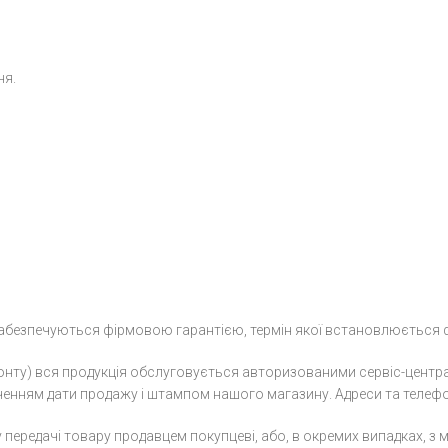
ня.
 і забезпечуються фірмовою гарантією, термін якої встановлюється
монту) вся продукція обслуговується авторизованими сервіс-центр
ченням дати продажу і штампом нашого магазину. Адреси та телефон
ередачі товару продавцем покупцеві, або, в окремих випадках, з мо