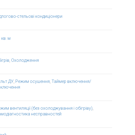
длогово-стельові кондиціонери
 кв. м
ігрів
,
Охолодження
льт ДУ
,
Режим осушення
,
Таймер включення/
иключення
жим вентиляції (без охолоджування і обігріву)
,
амодіагностика несправностей