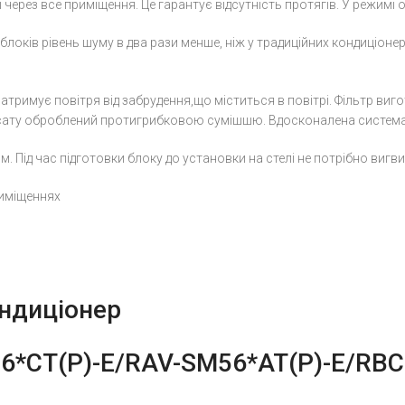
ерез все приміщення. Це гарантує відсутність протягів. У режимі о
локів рівень шуму в два рази менше, ніж у традиційних кондиціоне
атримує повітря від забрудення,що міститься в повітрі. Фільтр виг
нсату оброблений протигрибковою сумішшю. Вдосконалена система к
Під час підготовки блоку до установки на стелі не потрібно вигвин
риміщеннях
ндиціонер
56*CT(P)-E/RAV-SM56*AT(P)-E/RB