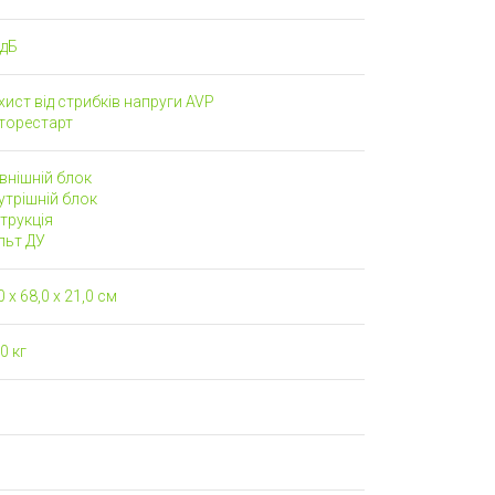
 дБ
ист від стрибків напруги AVP
торестарт
внішній блок
трішній блок
трукція
льт ДУ
0 x 68,0 x 21,0 см
0 кг