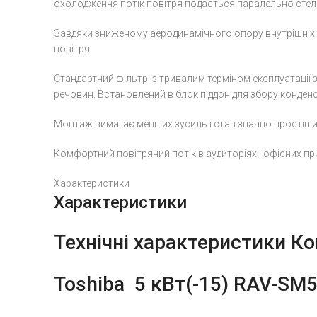
охолодження потік повітря подається паралельно стелі ч
Завдяки зниженому аеродинамічного опору внутрішніх б
повітря
Стандартний фільтр із тривалим терміном експлуатації з
речовин. Встановлений в блок піддон для збору конде
Монтаж вимагає менших зусиль і став значно простішим. 
Комфортний повітряний потік в аудиторіях і офісних п
Характеристики
Характеристики
Технічні характеристики
Ко
Toshiba 5 кВт(-15) RAV-SM