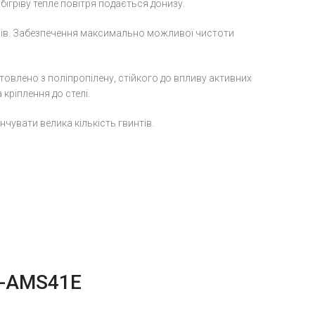
бігріву тепле повітря подається донизу.
рів. Забезпечення максимально можливої ​​чистоти
отовлено з поліпропілену, стійкого до впливу активних
ріплення до стелі.
чувати велика кількість гвинтів.
C-AMS41E