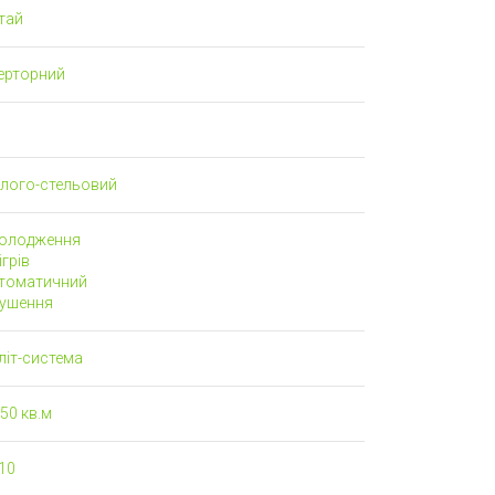
тай
верторний
длого-стельовий
олодження
грів
томатичний
ушення
літ-система
50 кв.м
10