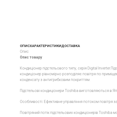
ОПИС
ХАРАКТЕРИСТИКИ
ДОСТАВКА
Опис
Опис товару
Кондиціонер підстельового типу, серія Digital Inverter.
кондиціонер рівномірно розподіляє повітря по приміщен
конденсату з антигрибковим покриттям.
Підстельові кондиціонери Toshiba виготовляються в Япон
Особливості: Ефективне управління потоком повітря 
Повітряний потік підстельових кондиціонерів Toshiba 