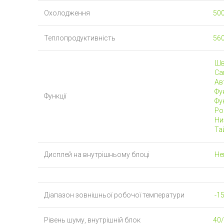
Охолодження
500
Теплопродуктивність
560
Шв
Са
Ав
Фун
Функції
Фун
Роб
Ни
Тай
Дисплей на внутрішньому блоці
Не
Діапазон зовнішньої робочої температури
-15
Рівень шуму, внутрішній блок
40/