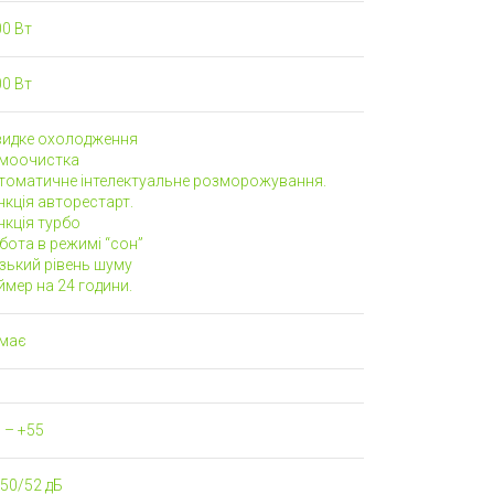
0 Вт
0 Вт
идке охолодження
моочистка
томатичне інтелектуальне розморожування.
кція авторестарт.
кція турбо
ота в режимі “сон”
зький рівень шуму
мер на 24 години.
має
 – +55
50/52 дБ