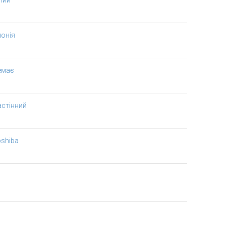
лий
онія
емає
астінний
shiba