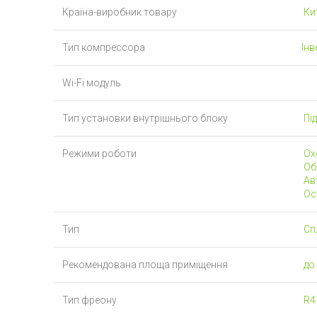
Країна-виробник товару
Ки
Тип компрессора
Ін
Wi-Fi модуль
Тип установки внутрішнього блоку
Пі
Режими роботи
Ох
Обі
Ав
Ос
Тип
Сп
Рекомендована площа приміщення
до 
Тип фреону
R4