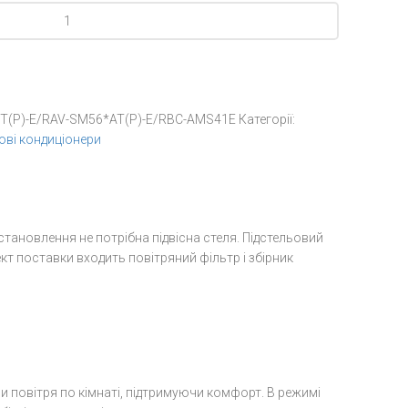
CT(P)-E/RAV-SM56*AT(P)-E/RBC-AMS41E
Категорії:
ові кондиціонери
встановлення не потрібна підвісна стеля. Підстельовий
кт поставки входить повітряний фільтр і збірник
 повітря по кімнаті, підтримуючи комфорт. В режимі