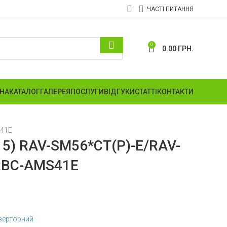
ЧАСТІ ПИТАННЯ
0
0.00
ГРН.
НА
КАТАЛОГ
ГАЛЕРЕЯ
ПОСЛУГИ
ВІДГУКИ
СТАТТІ
КОНТАКТИ
S41E
-15) RAV-SM56*CT(P)-E/RAV-
RBC-AMS41E
верторний