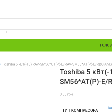
ГОЛОВ
ри
Toshiba 5 кВт(-15) RAV-SM56*CT(P)-E/RAV-SM56*AT(P)-E/RBC-AM
Toshiba 5 кВт(
SM56*AT(P)-E/
0.00
грн.
Ін
ТИП КОМПРЕСОРА