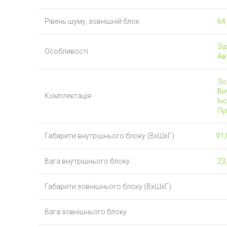
Рівень шуму, зовнішній блок
64
Зах
Особливості
Ав
Зо
Вну
Комплектація
Інс
Пу
Габарити внутрішнього блоку (ВхШхГ)
91,
Вага внутрішнього блоку
23,
Габарити зовнішнього блоку (ВхШхГ)
Вага зовнішнього блоку