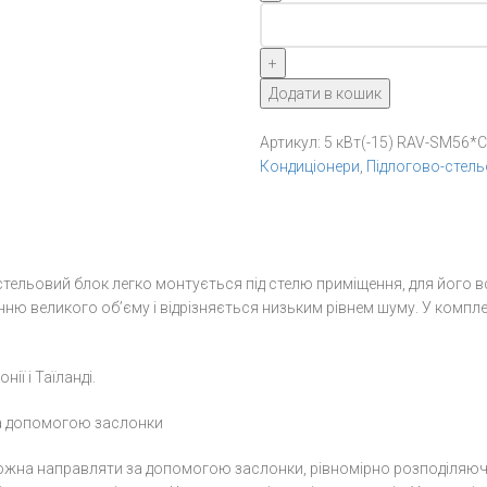
Toshiba
5
кВт(-15)
RAV-
Додати в кошик
SM56*CT(P)-
E/RAV-
Артикул:
5 кВт(-15) RAV-SM56*
SM56*AT(P)-
Кондиціонери
,
Підлогово-стель
E/RBC-
AMS41E
кількість
Підстельовий блок легко монтується під стелю приміщення, для його 
ню великого об’єму і відрізняється низьким рівнем шуму. У компле
ії і Таїланді.
за допомогою заслонки
можна направляти за допомогою заслонки, рівномірно розподіляючи