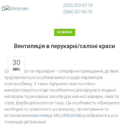
(032) 253-37-19
(068) 257-55-70
НОВИНИ
Вентиляція в перукарні/салоні краси
30
ЛИС
Салон краси та перукарня – специфічні приміщення, до яких
пред’являються особливі вимоги щодо параметрів
повітрообміну. У таких підприємствах постійно
використовуються їдкі та небезпечні для здоров’я людини
матеріали та речовини: засоби для хімічної завивки, лаки та
спреї, фарби для волосся тощо. Ця особливість обумовлює
необхідність грамотного розрахунку, проектування та
встановлення
вентиляції
. Ми у
BNclimate
розібралися в усіх
тонкощах детальніше.