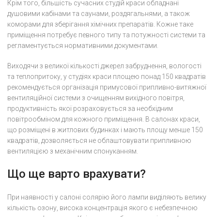
Крім того, більшість сучасних студій краси обладнані
душовими кабінами та саунами, роздягальнями, а також
коморами для зберігання хімічних препаратів. Кожне таке
приміщення потребує певного типу та потужності системи та
регламентується нормативними документами.
Виходячи з великої кількості джерел забруднення, вологості
та теплопритоку, у студіях краси площею понад 150 квадратів
рекомендується організація примусової припливно-витяжної
вентиляційної системи з очищенням вихідного повітря,
продуктивність якої розраховується за необхідним
повітрообміном для кожного приміщення. В салонах краси,
що розміщені в житлових будинках і мають площу менше 150
квадратів, дозволяється не облаштовувати припливною
вентиляцією з механічним спонуканням.
Що ще варто врахувати?
При наявності у салоні солярію його лампи виділяють велику
кількість озону, висока концентрація якого є небезпечною