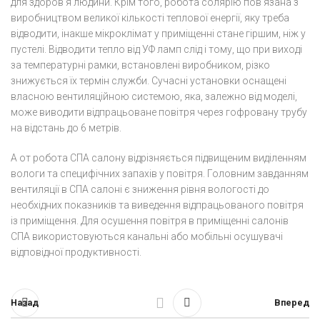
для здоров’я людини. Крім того, робота солярію пов’язана з
виробництвом великої кількості теплової енергії, яку треба
відводити, інакше мікроклімат у приміщенні стане гіршим, ніж у
пустелі. Відводити тепло від УФ ламп слід і тому, що при виході
за температурні рамки, встановлені виробником, різко
знижується їх термін служби. Сучасні установки оснащені
власною вентиляційною системою, яка, залежно від моделі,
може виводити відпрацьоване повітря через гофровану трубу
на відстань до 6 метрів.
А от робота СПА салону відрізняється підвищеним виділенням
вологи та специфічних запахів у повітря. Головним завданням
вентиляції в СПА салоні є зниження рівня вологості до
необхідних показників та виведення відпрацьованого повітря
із приміщення. Для осушення повітря в приміщенні салонів
СПА використовуються канальні або мобільні осушувачі
відповідної продуктивності.
Назад
Вперед