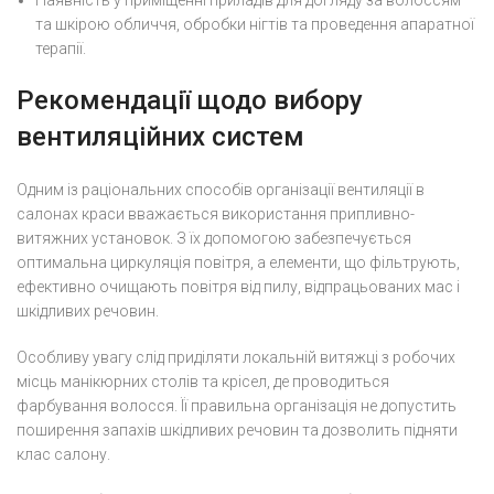
Наявність у приміщенні приладів для догляду за волоссям
та шкірою обличчя, обробки нігтів та проведення апаратної
терапії.
Рекомендації щодо вибору
вентиляційних систем
Одним із раціональних способів організації вентиляції в
салонах краси вважається використання припливно-
витяжних установок. З їх допомогою забезпечується
оптимальна циркуляція повітря, а елементи, що фільтрують,
ефективно очищають повітря від пилу, відпрацьованих мас і
шкідливих речовин.
Особливу увагу слід приділяти локальній витяжці з робочих
місць манікюрних столів та крісел, де проводиться
фарбування волосся. Її правильна організація не допустить
поширення запахів шкідливих речовин та дозволить підняти
клас салону.