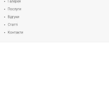
Галерея
Послуги
Відгуки
Статті
Контакти
КАТЕГОРІЇ
Акція
3
Вентиляція
69
Зволожувачі
24
Кондиціонери
719
Опалення
7
Повітряні завіси
2
Послуги
7