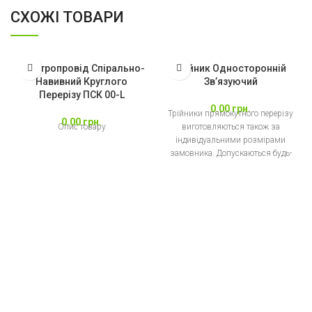
СХОЖІ ТОВАРИ
Повітропровід Спірально-
Трійник Односторонній
Навивний Круглого
Зв’язуючий
Перерізу ПСК 00-L
0.00
грн.
Трійники прямокутного перерізу
0.00
грн.
Опис товару
виготовляються також за
індивідуальними розмірами
замовника. Допускаються будь-
які співвідношення розмірів
трійників, які обмежуються лише
технологією виготовлення
виробу.