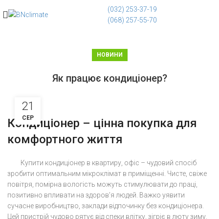
(032) 253-37-19
(068) 257-55-70
НОВИНИ
Як працює кондиціонер?
21
СЕР
Кондиціонер – цінна покупка для
комфортного життя
Купити кондиціонер в квартиру, офіс – чудовий спосіб
зробити оптимальним мікроклімат в приміщенні. Чисте, свіже
повітря, помірна вологість можуть стимулювати до праці,
позитивно впливати на здоров’я людей. Важко уявити
сучасне виробництво, заклади відпочинку без кондиціонера.
Цей пристрій чудово рятує від спеки влітку, зігріє в люту зиму.