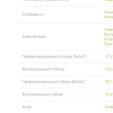
Захис
Особливості
Авто
Зовн
Внут
Комплектація
Інстр
Пуль
Габарити внутрішнього блоку (ВхШхГ)
97,2 
Вага внутрішнього блоку
13,5 
Габарити зовнішнього блоку (ВхШхГ)
78,7 
Вага зовнішнього блоку
33 кг
Колір
Біли