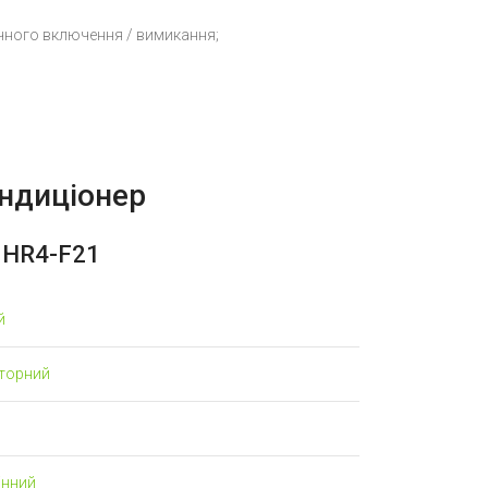
чного включення / вимикання;
ндиціонер
8HR4-F21
й
рторний
інний