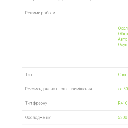
Режими роботи
Охол
Обігр
Авто
Осуш
Тип
Сплі
Рекомендована площа приміщення
до 50
Тип фреону
R410
Охолодження
5300