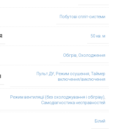
Побутові спліт-системи
Я
50 кв. м
Обігрів
,
Охолодження
Пульт ДУ
,
Режим осушення
,
Таймер
І
включення/виключення
Режим вентиляції (без охолоджування і обігріву)
,
Самодіагностика несправностей
Білий