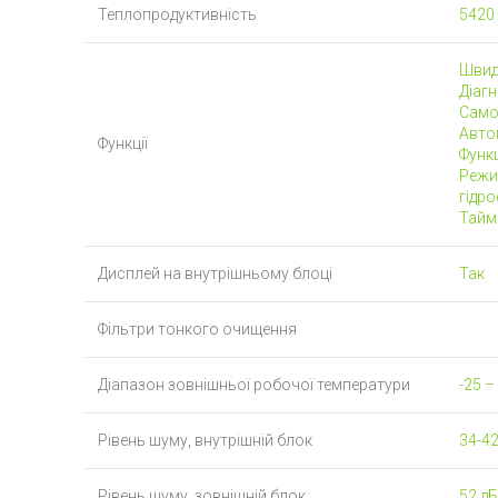
Теплопродуктивність
5420
Швид
Діаг
Само
Авто
Функції
Функц
Режи
гідр
Тайм
Дисплей на внутрішньому блоці
Так
Фільтри тонкого очищення
Діапазон зовнішньої робочої температури
-25 –
Рівень шуму, внутрішній блок
34-42
Рівень шуму, зовнішній блок
52 дБ