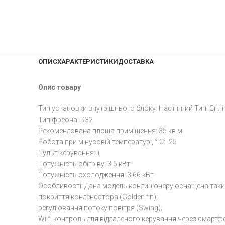
ОПИС
ХАРАКТЕРИСТИКИ
ДОСТАВКА
Опис товару
Тип установки внутрішнього блоку: Настінний Тип: Сплі
Тип фреона: R32
Рекомендована площа приміщення: 35 кв.м
Робота при мінусовій температурі, ° C: -25
Пульт керування: +
Потужність обігріву: 3.5 кВт
Потужність охолодження: 3.66 кВт
Особливості: Дана модель кондиціонеру оснащена таки
покриття конденсатора (Golden fin);
регулювання потоку повітря (Swing);
Wi-fi контроль для віддаленого керування через смартф