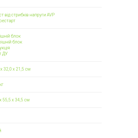
т від стрибків напруги AVP
рестарт
ішній блок
рішній блок
укція
т ДУ
x 32,0 x 21,5 см
кг
x 55,5 x 34,5 см
й