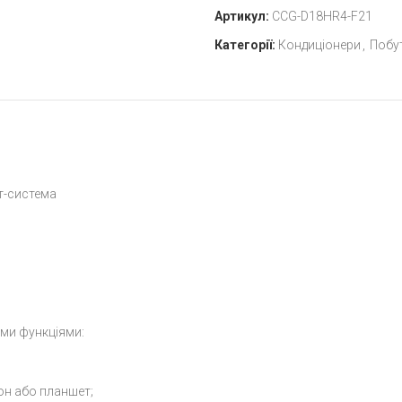
Артикул:
CCG-D18HR4-F21
Категорії:
Кондиціонери
,
Побут
т-система
ми функціями:
он або планшет;