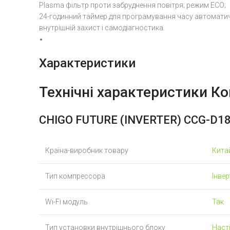
Plasma фільтр проти забруднення повітря; режим ECO;
24-годинний таймер для програмування часу автомати
внутрішній захист і самодіагностика.
Характеристики
Технічні характеристики
Ко
CHIGO FUTURE (INVERTER) CCG-D1
Країна-виробник товару
Кита
Тип компрессора
Інве
Wi-Fi модуль
Так
Тип установки внутрішнього блоку
Наст