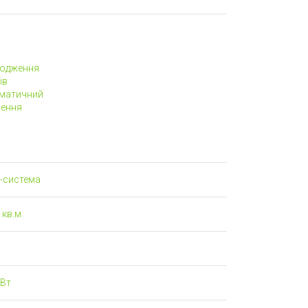
одження
ів
матичний
ення
т-система
 кв.м
 Вт