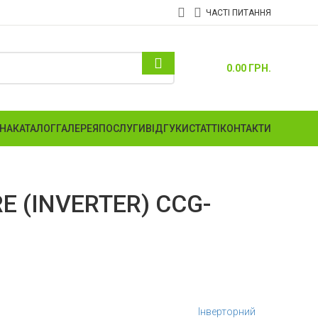
ЧАСТІ ПИТАННЯ
0.00
ГРН.
НА
КАТАЛОГ
ГАЛЕРЕЯ
ПОСЛУГИ
ВІДГУКИ
СТАТТІ
КОНТАКТИ
E (INVERTER) CCG-
Інверторний