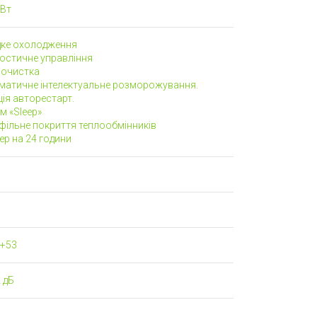
 Вт
ке охолодження
ностичне управління
очистка
матичне інтелектуальне розморожування.
ія авторестарт.
м «Sleep»
офільне покриття теплообмінників
ер на 24 години
 +53
 дБ