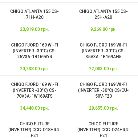
CHIGO ATLANTA 155 CS-
CHIGO ATLANTA 155 CS-
71H-A20
25H-A20
20,819.00
грн.
9,269.00
грн.
CHIGO FJORD 169 WI-FI
CHIGO FJORD 169 WI-FI
(INVERTER -30°C) CS-
(INVERTER -30°C) CS-
25V3A-1B169AY4
35V3A-1B169AH5
20,238.00
грн.
22,003.00
грн.
CHIGO FJORD 169 WI-FI
CHIGO FJORD 169 WI-FI
(INVERTER -30°C) CS-
(INVERTER -30°C) CS/CU-
70V3A-1W169ATS
50V-F20
34,448.00
грн.
29,655.00
грн.
CHIGO FUTURE
CHIGO FUTURE
(INVERTER) CCG-D18HR4-
(INVERTER) CCG-D24HR4-
F21
F21