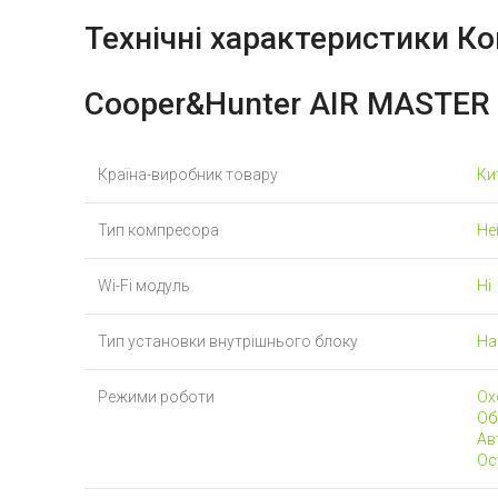
Технічні характеристики
Ко
Cooper&Hunter
AIR MASTER
Країна-виробник товару
Ки
Тип компресора
Не
Wi-Fi модуль
Ні
Тип установки внутрішнього блоку
На
Режими роботи
Ох
Обі
Ав
Ос