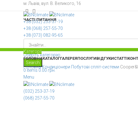
м. Львів, вул. В. Великого, 16
ЧАСТІ ПИТАННЯ
+38 ‎(032) 253-37-19
+38 (068) 257-55-70
+38 (073) 082-95-65
Категорії
Оберіть категорію
ГОЛОВНА
КАТАЛОГ
ГАЛЕРЕЯ
ПОСЛУГИ
ВІДГУКИ
СТАТТІ
КОН
Search
Головна
Кондиціонери
Побутові спліт-системи
Cooper&
0
items
0.00
грн.
Menu
(032) 253-37-19
(068) 257-55-70