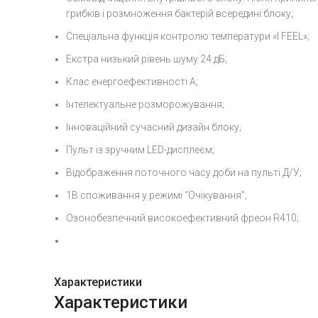
грибків і розмноження бактерій всередині блоку;
Спеціальна функція контролю температури «I FEEL»;
Екстра низький рівень шуму 24 дБ;
Клас енергоефективності А;
Інтелектуальне розморожування;
Інноваційний сучасний дизайн блоку;
Пульт із зручним LED-дисплеєм;
Відображення поточного часу доби на пульті Д/У;
1В споживання у режимі “Очікування”;
Озонобезпечний високоефективний фреон R410;
Характеристики
Характеристики