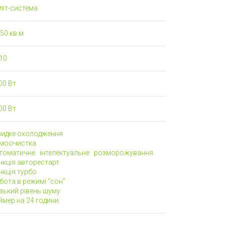
літ-система
50 кв.м
10
00 Вт
00 Вт
идке охолодження
моочистка
томатичне інтелектуальне розморожування.
кція авторестарт.
кція турбо
ота в режимі “сон”
зький рівень шуму
мер на 24 години.