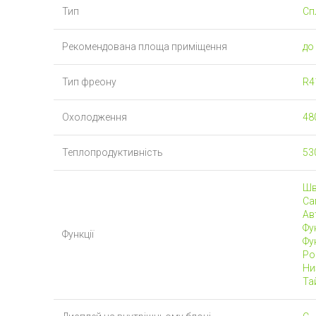
Тип
Сп
Рекомендована площа приміщення
до 
Тип фреону
R4
Охолодження
48
Теплопродуктивність
53
Шв
Са
Ав
Фун
Функції
Фун
Роб
Ни
Тай