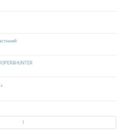
астінний
OOPER&HUNTER
++