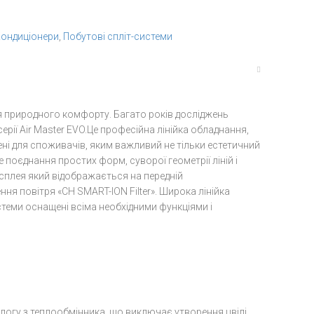
ондиціонери
,
Побутові спліт-системи
ня природного комфорту. Багато років досліджень
ії Air Master EVO.Це професійна лінійка обладнання,
рені для споживачів, яким важливий не тільки естетичний
 поєднання простих форм, суворої геометрії ліній і
сплея який відображається на передній
ня повітря «CH SMART-ION Filter». Широка лінійка
стеми оснащені всіма необхідними функціями і
огу з теплообмінника, що виключає утворення цвілі,