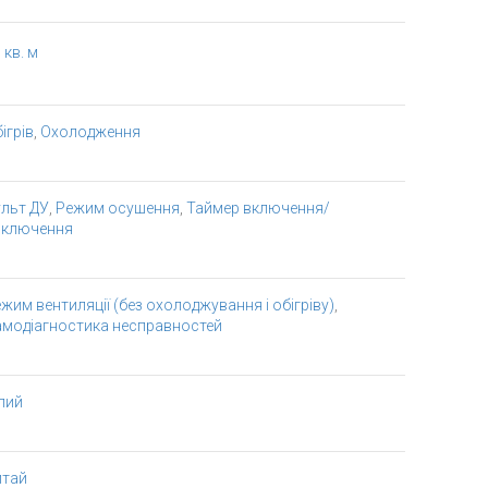
 кв. м
ігрів
,
Охолодження
льт ДУ
,
Режим осушення
,
Таймер включення/
иключення
жим вентиляції (без охолоджування і обігріву)
,
амодіагностика несправностей
лий
итай