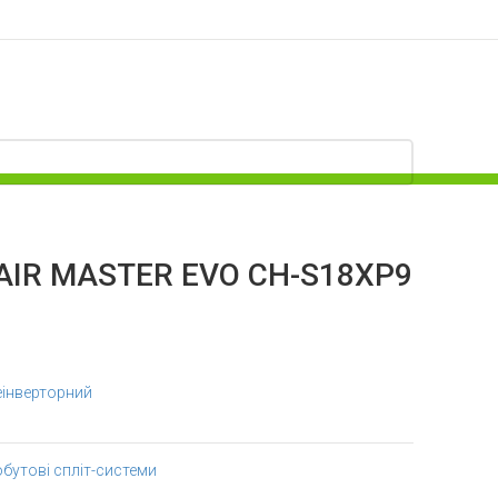
 AIR MASTER EVO CH-S18XP9
еінверторний
бутові спліт-системи