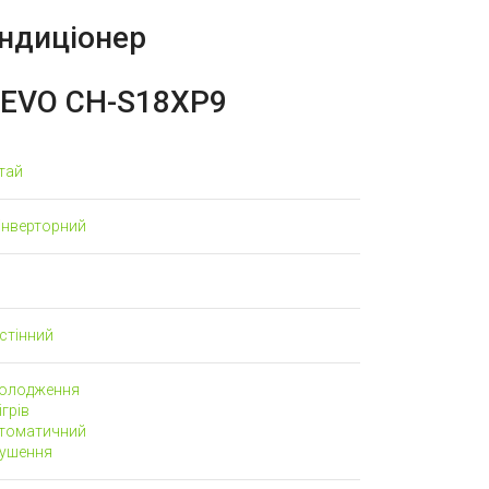
ндиціонер
 EVO
CH-S18XP9
тай
інверторний
стінний
олодження
грів
томатичний
ушення