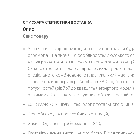
ОПИС
ХАРАКТЕРИСТИКИ
ДОСТАВКА
Опис
Опис товару
У всі часи, створюючи кондиціонери повітря для буд
спрямовані на вивчення особливостей людського спри
яка відрізняється поліпшеними параметрами по надійн
баланс строгості і неординарного дизайну, але і широ
спеціального комбінованого пластика, який має глиб
панелі.Кондиціонери серії Air Master EVO подбають п
потужностей (від 7ой до двадцять четвертого моделі
режимами. Якість комплектуючих і збірки традиційно 
«CH SMART-ION Filter» – технологія тотального очищ
Розроблено для професійних інсталяцій;
Захист будинку від обмерзання +8°C;
Самовідчищення внутрішнього блоку. Після припинен