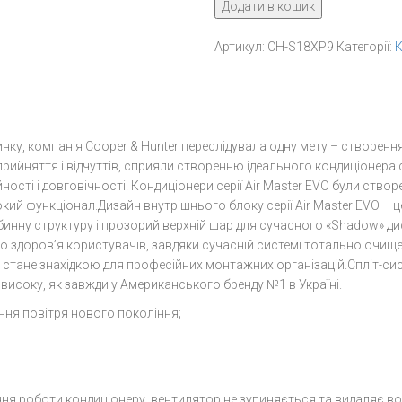
Додати в кошик
CH-
S18XP9
Артикул:
CH-S18XP9
Категорії:
К
кількість
инку, компанія Cooper & Hunter переслідувала одну мету – створен
йняття і відчуттів, сприяли створенню ідеального кондиціонера сер
ості і довговічності. Кондиціонери серії Air Master EVO були ство
кий функціонал.Дизайн внутрішнього блоку серії Air Master EVO – це
инну структуру і прозорий верхній шар для сучасного «Shadow» ди
ро здоров’я користувачів, завдяки сучасній системі тотально очищен
) стане знахідкою для професійних монтажних організацій.Спліт-си
високу, як завжди у Американського бренду №1 в Україні.
ення повітря нового покоління;
ня роботи кондиціонеру, вентилятор не зупиняється та видаляє вол