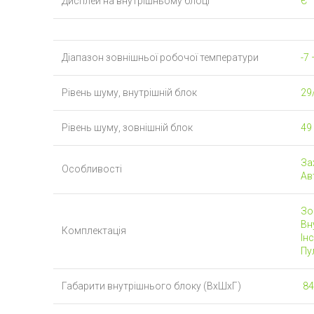
Дисплей на внутрішньому блоці
Є
Діапазон зовнішньої робочої температури
-7 
Рівень шуму, внутрішній блок
29
Рівень шуму, зовнішній блок
49
Зах
Особливості
Ав
Зо
Вну
Комплектація
Інс
Пу
Габарити внутрішнього блоку (ВхШхГ)
84,