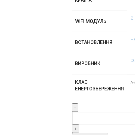
КРАЇНА
Є
WIFI МОДУЛЬ
Н
ВСТАНОВЛЕННЯ
C
ВИРОБНИК
КЛАС
А
ЕНЕРГОЗБЕРЕЖЕННЯ
Cooper&Hunter
AIR
MASTER
EVO