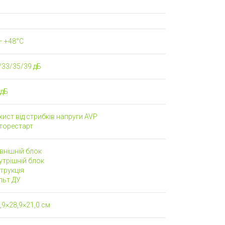
– +48°C
/33/35/39 дБ
 дБ
ист від стрибків напруги AVP
торестарт
внішній блок
трішній блок
трукція
льт ДУ
9×28,9×21,0 см