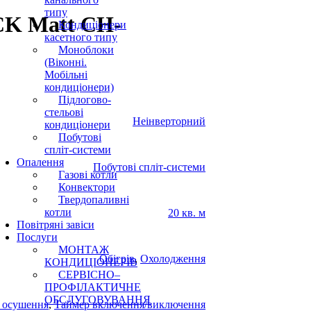
типу
CK Matt CH-
Кондиціонери
касетного типу
Моноблоки
(Віконні.
Мобільні
кондиціонери)
Підлогово-
стельові
Неінверторний
кондиціонери
Побутові
спліт-системи
Опалення
Побутові спліт-системи
Газові котли
Конвектори
Твердопаливні
котли
20 кв. м
Повітряні завіси
Послуги
МОНТАЖ
Обігрів
,
Охолодження
КОНДИЦІОНЕРІВ
СЕРВІСНО–
ПРОФІЛАКТИЧНЕ
ОБСЛУГОВУВАННЯ
 осушення
,
Таймер включення/виключення