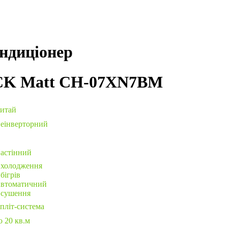
ндиціонер
CK
Matt
CH-07XN7BM
итай
еінверторний
астінний
холодження
бігрів
втоматичний
сушення
пліт-система
 20 кв.м