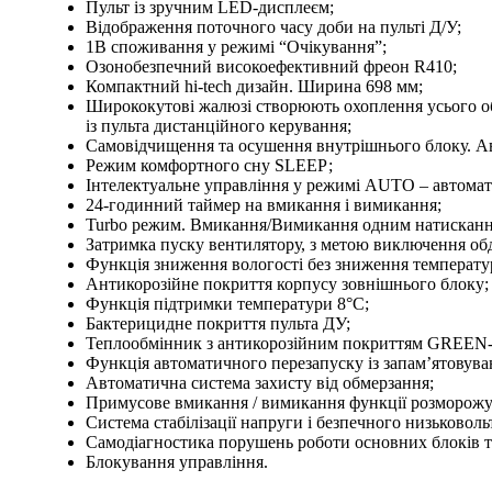
Пульт із зручним LED-дисплеєм;
Відображення поточного часу доби на пульті Д/У;
1В споживання у режимі “Очікування”;
Озонобезпечний високоефективний фреон R410;
Компактний hi-tech дизайн. Ширина 698 мм;
Ширококутові жалюзі створюють охоплення усього об
із пульта дистанційного керування;
Самовідчищення та осушення внутрішнього блоку. Авт
Режим комфортного сну SLЕЕР;
Інтелектуальне управління у режимі AUTO – автомати
24-годинний таймер на вмикання і вимикання;
Turbo режим. Вмикання/Вимикання одним натисканням
Затримка пуску вентилятору, з метою виключення об
Функція зниження вологості без зниження температу
Антикорозійне покриття корпусу зовнішнього блоку;
Функція підтримки температури 8°C;
Бактерицидне покриття пульта ДУ;
Теплообмінник з антикорозійним покриттям GREEN-
Функція автоматичного перезапуску із запам’ятовув
Автоматична система захисту від обмерзання;
Примусове вмикання / вимикання функції розморожув
Система стабілізації напруги і безпечного низьковоль
Самодіагностика порушень роботи основних блоків т
Блокування управління.