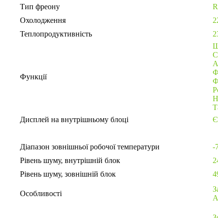
Тип фреону
R
Охолодження
2
Теплопродуктивність
2
Ш
С
А
Фу
Функції
Ф
Р
Н
Т
Дисплей на внутрішньому блоці
Є
Діапазон зовнішньої робочої температури
-7
Рівень шуму, внутрішній блок
24
Рівень шуму, зовнішній блок
4
З
Особливості
А
З