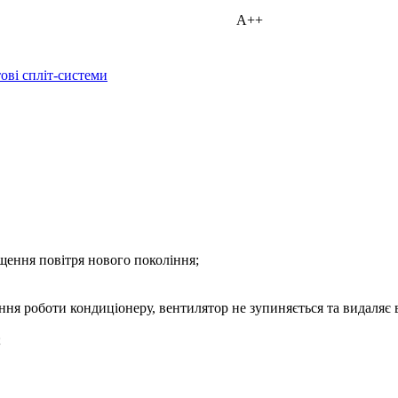
А++
ові спліт-системи
щення повітря нового покоління;
я роботи кондиціонеру, вентилятор не зупиняється та видаляє в
;