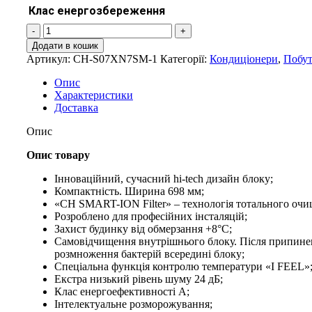
Клас енергозбереження
Cooper&Hunter
Prima
Додати в кошик
BLACK
Артикул:
CH-S07XN7SM-1
Категорії:
Кондиціонери
,
Побут
Matt
CH-
Опис
S07XN7(B)
Характеристики
кількість
Доставка
Опис
Опис товару
Інноваційний, сучасний hi-tech дизайн блоку;
Компактність. Ширина 698 мм;
«CH SMART-ION Filter» – технологія тотального очи
Розроблено для професійних інсталяцій;
Захист будинку від обмерзання +8°C;
Самовідчищення внутрішнього блоку. Після припиненн
розмноження бактерій всередині блоку;
Спеціальна функція контролю температури «I FEEL»
Екстра низький рівень шуму 24 дБ;
Клас енергоефективності А;
Інтелектуальне розморожування;