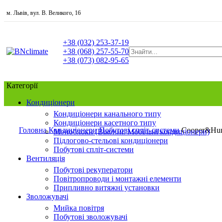
м. Львів, вул. В. Великого, 16
+38 ‎(032) 253-37-19
+38 (068) 257-55-70
+38 (073) 082-95-65
Категорії
Кондиціонери
Кондиціонери канального типу
Кондиціонери касетного типу
Головна
Кондиціонери
Побутові спліт-системи
Cooper&Hun
Моноблоки (Віконні. Мобільні кондиціонери)
Підлогово-стельові кондиціонери
Побутові спліт-системи
Вентиляція
Побутові рекуператори
Повітропроводи і монтажні елементи
Припливно витяжні установки
Зволожувачі
Мийка повітря
Побутові зволожувачі