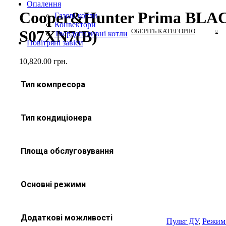
Опалення
Cooper&Hunter Prima BLA
Газові котли
Конвектори
ОБЕРІТЬ КАТЕГОРІЮ
S07XN7(B)
Твердопаливні котли
Повітряні завіси
10,820.00
грн.
Тип компресора
Тип кондиціонера
Площа обслуговування
Основні режими
Додаткові можливості
Пульт ДУ
,
Режим