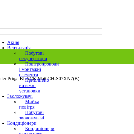
Акція
Вентиляція
Побутові
рекуператори
Повітропроводи
і монтажні
елементи
ter Prima BLACK Matt CH-S07XN7(B)
Припливно
витяжні
установки
Зволожувачі
Мийка
повітря
Побутові
зволожувачі
Кондиціонери
Кондиціонери
канального