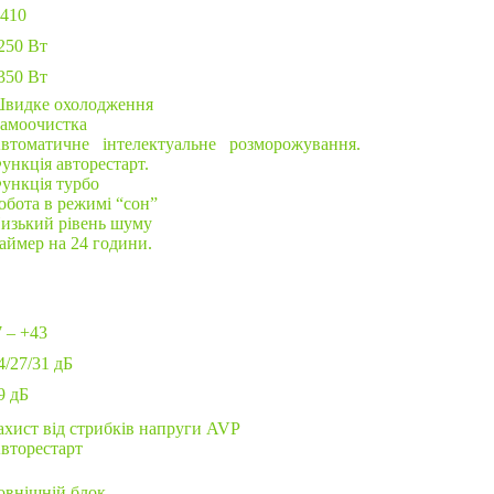
410
250 Вт
350 Вт
видке охолодження
амоочистка
втоматичне інтелектуальне розморожування.
нкція авторестарт.
ункція турбо
обота в режимі “сон”
изький рівень шуму
аймер на 24 години.
 – +43
/27/31 дБ
9 дБ
ахист від стрибків напруги AVP
вторестарт
овнішній блок