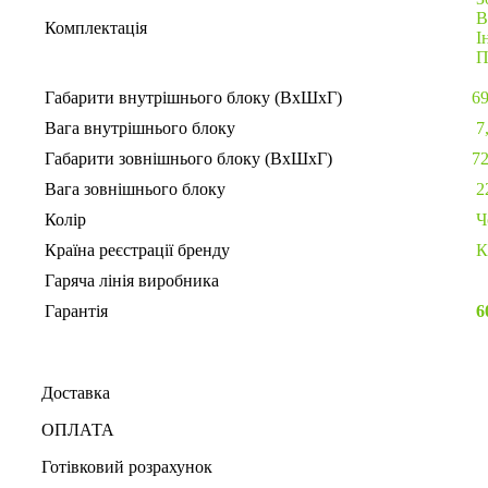
В
Комплектація
І
П
Габарити внутрішнього блоку (ВхШхГ)
69
Вага внутрішнього блоку
7,
Габарити зовнішнього блоку (ВхШхГ)
72
Вага зовнішнього блоку
2
Колір
Ч
Країна реєстрації бренду
К
Гаряча лінія виробника
Гарантія
6
Доставка
ОПЛАТА
Готівковий розрахунок