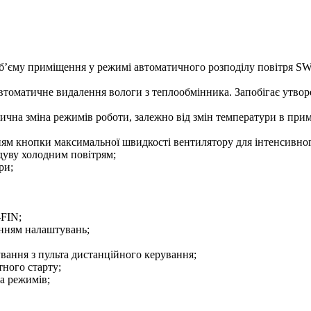
’єму приміщення у режимі автоматичного розподілу повітря SWIN
оматичне видалення вологи з теплообмінника. Запобігає утворен
чна зміна режимів роботи, залежно від змін температури в прим
 кнопки максимальної швидкості вентилятору для інтенсивного
дуву холодним повітрям;
ри;
FIN;
анням налаштувань;
ання з пульта дистанційного керування;
тного старту;
а режимів;