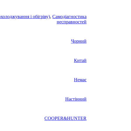
охолоджування і обігріву)
,
Самодіагностика
несправностей
Чорний
Китай
Немає
Настінний
COOPER&HUNTER