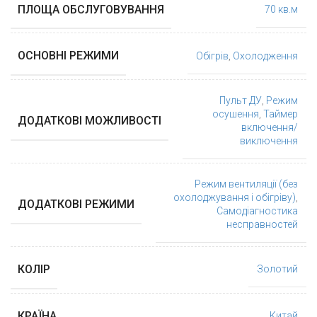
ПЛОЩА ОБСЛУГОВУВАННЯ
70 кв.м
ОСНОВНІ РЕЖИМИ
Обігрів
,
Охолодження
Пульт ДУ
,
Режим
осушення
,
Таймер
ДОДАТКОВІ МОЖЛИВОСТІ
включення/
виключення
Режим вентиляції (без
охолоджування і обігріву)
,
ДОДАТКОВІ РЕЖИМИ
Самодіагностика
несправностей
КОЛІР
Золотий
КРАЇНА
Китай