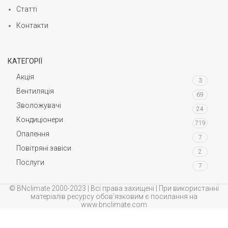
Статті
Контакти
КАТЕГОРІЇ
Акція
3
Вентиляція
69
Зволожувачі
24
Кондиціонери
719
Опалення
7
Повітряні завіси
2
Послуги
7
© BNclimate 2000-2023 | Всі права захищені | При використанні
матеріалів ресурсу обов'язковим є посилання на
www.bnclimate.com