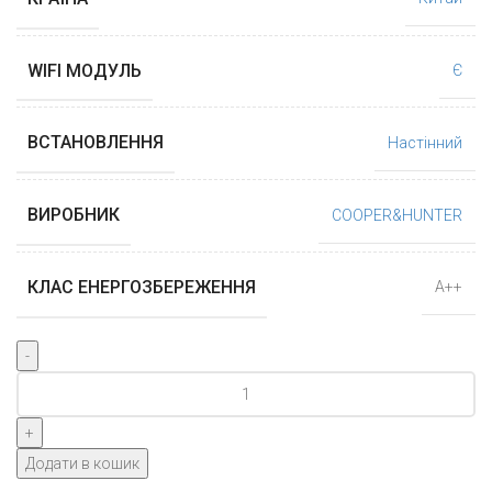
WIFI МОДУЛЬ
Є
ВСТАНОВЛЕННЯ
Настінний
ВИРОБНИК
COOPER&HUNTER
КЛАС ЕНЕРГОЗБЕРЕЖЕННЯ
А++
Cooper&Hunter
SUPREME
(GOLD)
CH-
Додати в кошик
S18FTXAM2S-