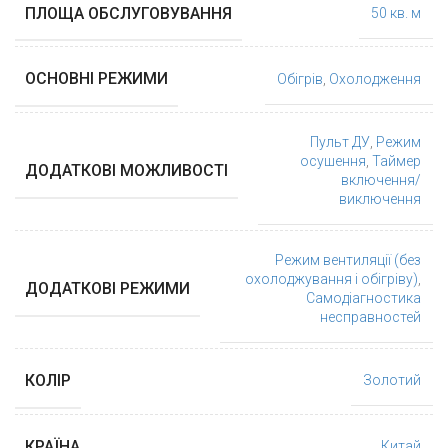
ПЛОЩА ОБСЛУГОВУВАННЯ
50 кв. м
ОСНОВНІ РЕЖИМИ
Обігрів
,
Охолодження
Пульт ДУ
,
Режим
осушення
,
Таймер
ДОДАТКОВІ МОЖЛИВОСТІ
включення/
виключення
Режим вентиляції (без
охолоджування і обігріву)
,
ДОДАТКОВІ РЕЖИМИ
Самодіагностика
несправностей
КОЛІР
Золотий
КРАЇНА
Китай