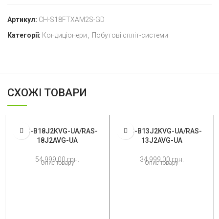
GD
кількість
Артикул:
CH-S18FTXAM2S-GD
Категорії:
Кондиціонери
,
Побутові спліт-системи
СХОЖІ ТОВАРИ
RAS-B18J2KVG-UA/RAS-
RAS-B13J2KVG-UA/RAS-
18J2AVG-UA
13J2AVG-UA
54,999.00
грн.
34,999.00
грн.
Опис товару
Опис товару