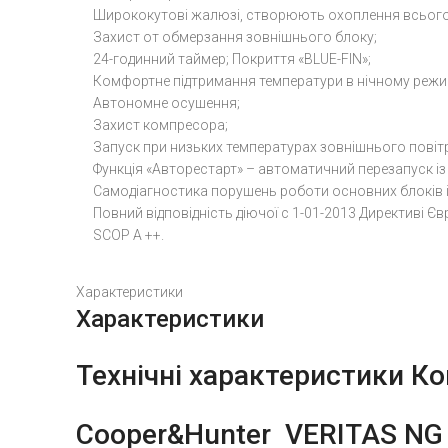
Ширококутові жалюзі, створюють охоплення всього
Захист oт обмерзання зовнішнього блоку;
24-годинний таймер; Покриття «BLUE-FIN»;
Комфортне підтримання температури в нічному режим
Автономне осушення;
Захист компресора;
Запуск при низьких температурах зовнішнього повітр
Функція «Авторестарт» – автоматичний перезапуск і
Самодіагностика порушень роботи основних блоків і 
Повний відповідність діючої c 1-01-2013 Директиві Єв
SCOP A ++.
Характеристики
Характеристики
Технічні характеристики
Ко
Cooper&Hunter
VERITAS NG