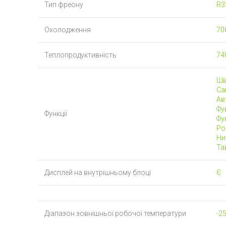
Тип фреону
R3
Охолодження
70
Теплопродуктивність
74
Шв
Са
Ав
Фун
Функції
Фун
Роб
Ни
Тай
Дисплей на внутрішньому блоці
Є
Діапазон зовнішньої робочої температури
-25