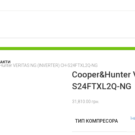
ТАКТИ
Hunter VERITAS NG (INVERTER) CH-S24FTXL2Q-NG
Cooper&Hunter 
S24FTXL2Q-NG
31,810.00
грн.
Ін
ТИП КОМПРЕСОРА