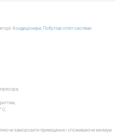
егорії:
Кондиціонери
,
Побутові спліт-системи
мпресора;
криттям;
 С;
озволяючи заморозити приміщення і споживаючи мінімум