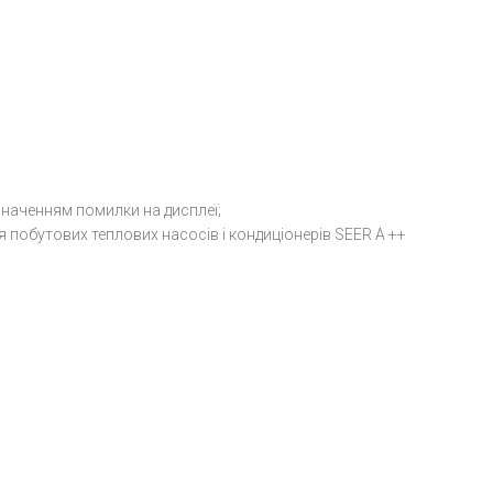
значенням помилки на дисплеї;
ля побутових теплових насосів і кондиціонерів SEER A ++