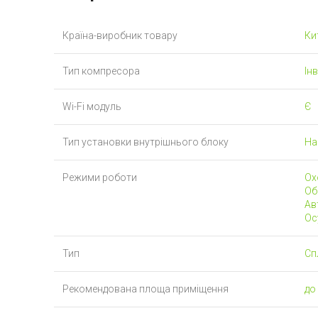
Країна-виробник товару
Ки
Тип компресора
Ін
Wi-Fi модуль
Є
Тип установки внутрішнього блоку
На
Режими роботи
Ох
Обі
Ав
Ос
Тип
Сп
Рекомендована площа приміщення
до 