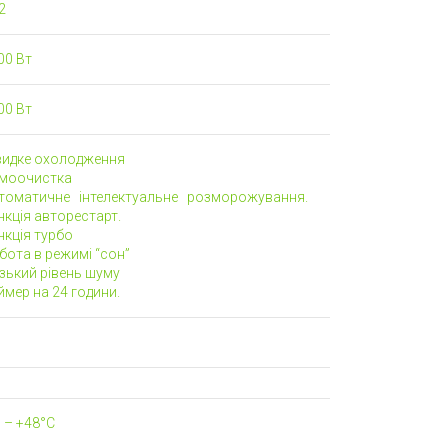
2
00 Вт
00 Вт
идке охолодження
моочистка
томатичне інтелектуальне розморожування.
кція авторестарт.
кція турбо
ота в режимі “сон”
зький рівень шуму
мер на 24 години.
 – +48°C