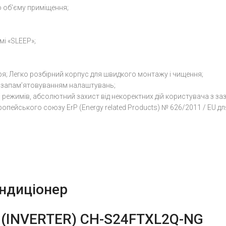
 об’єму приміщення;
і «SLEEP»;
я; Легко розбірний корпус для швидкого монтажу і чищення;
з запам’ятовуванням налаштувань;
режимів, абсолютний захист від некоректних дій користувача з за
ропейського союзу ErP (Energy related Products) № 626/2011 / EU д
ндиціонер
 (INVERTER)
CH-S24FTXL2Q-NG