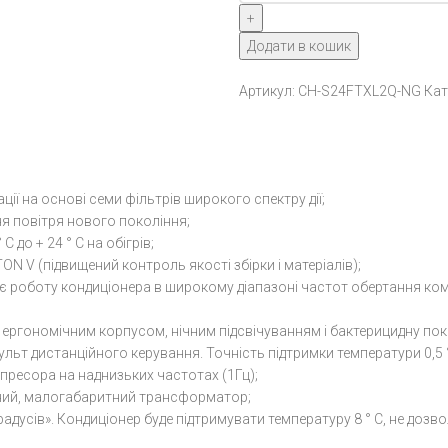
NG
(INVERTER)
Додати в кошик
CH-
S24FTXL2Q-
Артикул:
CH-S24FTXL2Q-NG
Кат
NG
кількість
ії на основі семи фільтрів широкого спектру дії;
ня повітря нового покоління;
 С до + 24 ° С на обігрів;
 V (підвищений контроль якості збірки і матеріалів);
є роботу кондиціонера в широкому діапазоні частот обертання ко
 ергономічним корпусом, нічним підсвічуванням і бактерицидну по
ульт дистанційного керування. Точність підтримки температури 0,5 °
мпресора на наднизьких частотах (1Гц);
ійний, малогабаритний трансформатор;
градусів». Кондиціонер буде підтримувати температуру 8 ° С, не д