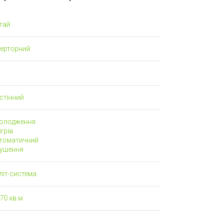
тай
верторний
стінний
олодження
грів
томатичний
ушення
літ-система
70 кв.м