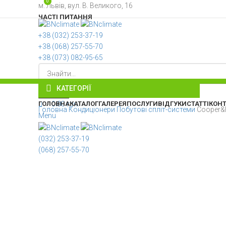
0
м. Львів, вул. В. Великого, 16
ЧАСТІ ПИТАННЯ
+38 ‎(032) 253-37-19
+38 (068) 257-55-70
+38 (073) 082-95-65
КАТЕГОРІЇ
ОБЕРІТЬ КАТЕГОРІЮ
Search
ГОЛОВНА
КАТАЛОГ
ГАЛЕРЕЯ
ПОСЛУГИ
ВІДГУКИ
СТАТТІ
КОН
0.00
грн.
Головна
Кондиціонери
Побутові спліт-системи
Cooper&
Menu
(032) 253-37-19
(068) 257-55-70