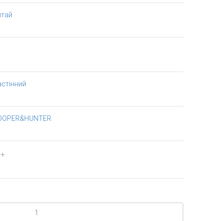
итай
астінний
OOPER&HUNTER
++