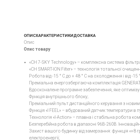
ОПИС
ХАРАКТЕРИСТИКИ
ДОСТАВКА
Опис
Опис товару
«CH 7-SKY Technology» – комплексна система фільтрац
«CH SMART-ION Filter» – технологія тотальної очищен
Робота від -15 ° С до + 48 ° С на охолодження і від -15 °
Преміальна енергозберігаюча комплектація GENERATON
Вдосконалене програмне забезпечення, яке оптимізу
Функція внутрішнього блоку;
Преміальний пульт дистанційного керування з новим
Функція «I FEEL» – вбудований датчик температури в п
Технологія «I-Action» – плавна і стабільна робота ко
Безперебійна робота в діапазоні 96В-260В. Інновац
Захист вашого будинку від замерзання: функція «+8 
електроенергії;