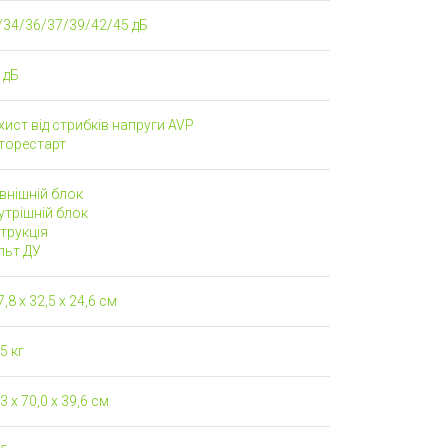
/34/36/37/39/42/45 дБ
 дБ
ист від стрибків напруги AVP
торестарт
внішній блок
трішній блок
трукція
льт ДУ
,8 х 32,5 х 24,6 см
5 кг
3 x 70,0 x 39,6 см