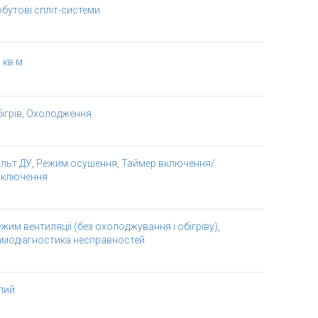
бутові спліт-системи
 кв.м
ігрів
,
Охолодження
льт ДУ
,
Режим осушення
,
Таймер включення/
иключення
жим вентиляції (без охолоджування і обігріву)
,
амодіагностика несправностей
лий