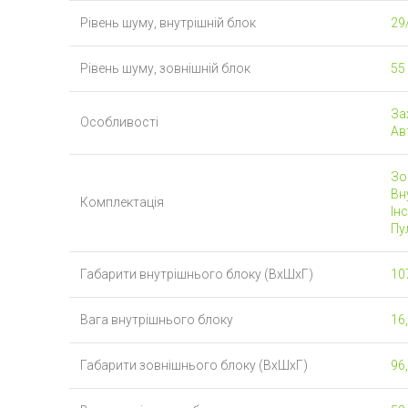
Рівень шуму, внутрішній блок
29
Рівень шуму, зовнішній блок
55
Зах
Особливості
Ав
Зо
Вну
Комплектація
Інс
Пу
Габарити внутрішнього блоку (ВхШхГ)
107
Вага внутрішнього блоку
16,
Габарити зовнішнього блоку (ВхШхГ)
96,