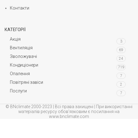
Контакти
КАТЕГОРІЇ
Акція
3
Вентиляція
69
Зволожувачі
24
Кондиціонери
719
Опалення
7
Повітряні завіси
2
Послуги
7
© BNclimate 2000-2023 | Всі права захищені | При використанні
матеріалів ресурсу обов'язковим є посилання на
www.bnclimate.com