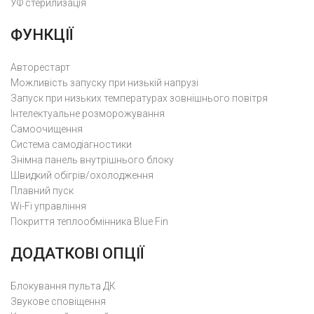
УФ стерилизація
ФУНКЦІЇ
Авторестарт
Можливість запуску при низькій напрузі
Запуск при низьких температурах зовнішнього повітря
Інтелектуальне розморожування
Самоочищення
Cистема самодіагностики
Знімна панель внутрішнього блоку
Швидкий обігрів/охолодження
Плавний пуск
Wi-Fi управління
Покриття теплообмінника Blue Fin
ДОДАТКОВІ ОПЦІЇ
Блокування пульта ДК
Звукове сповіщення