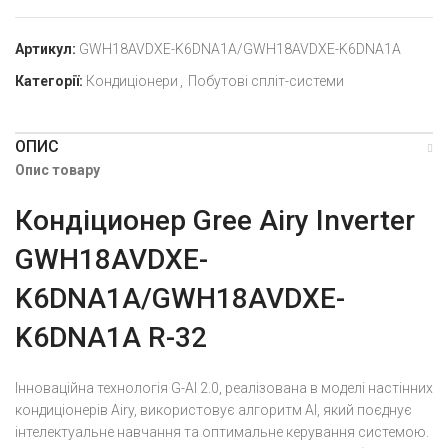
Артикул:
GWH18AVDXE-K6DNA1A/GWH18AVDXE-K6DNA1A
Категорії:
Кондиціонери
,
Побутові спліт-системи
ОПИС
Опис товару
Кондіционер Gree Airy Inverter
GWH18AVDXE-
K6DNA1A/GWH18AVDXE-
K6DNA1A R-32
Інноваційна технологія G-AI 2.0, реалізована в моделі настінних
кондиціонерів Airy, використовує алгоритм AI, який поєднує
інтелектуальне навчання та оптимальне керування системою.