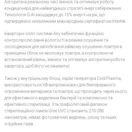
Алгоритм в реальному часі змінює та оптимізує роботу
кондиціонера для найвигіднішої стратегії енергозбереження.
Технологія G-AI заощаджує до 15% енергії на рік, що
підтверджено незалежним міжнародним сертифікатом Intertek.
Інверторні спліт системи Airy забезпечені функцією
контроліролю рівня вологості в режимі осушення та
охолодження для запобігання зайвому осушенню повітря в
приміщенні (блок не зволожує повітря, а контролюючи
встановлений рівень, змінює та оптимізує алгоритми роботи
інвертора, щоб його не занизити).
Також у внутрішньому блоці, окрім генератора Cold Plasma,
використовується УФ-випромінювач для безперервного
опромінення випарника та повітря, що проходить через нього,
для ефективного видалення бактерій та комплексної та
ефективної стерилізації. Ультрафіолетовий діапазон
стерилізаційної лампи Gree UVC становить 270-280
нанометрів, немає фотохімічних виділень, озону та інших
отруйних газів.