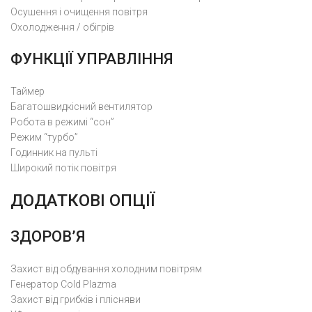
Осушення і очищення повітря
Охолодження / обігрів
ФУНКЦІЇ УПРАВЛІННЯ
Таймер
Багатошвидкісний вентилятор
Робота в режимі “сон”
Режим “турбо”
Годинник на пульті
Широкий потік повітря
ДОДАТКОВІ ОПЦІЇ
ЗДОРОВ’Я
Захист від обдування холодним повітрям
Генератор Cold Plazma
Захист від грибків і плісняви