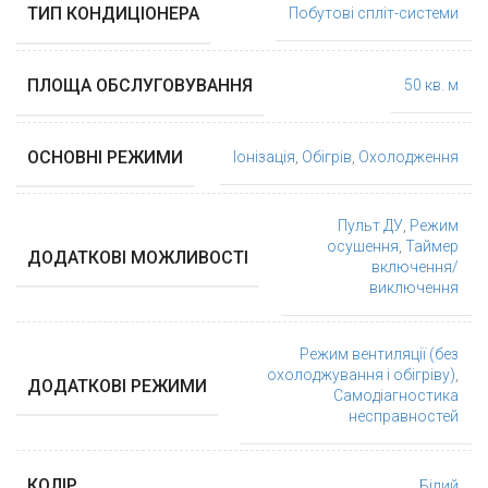
ТИП КОНДИЦІОНЕРА
Побутові спліт-системи
ПЛОЩА ОБСЛУГОВУВАННЯ
50 кв. м
ОСНОВНІ РЕЖИМИ
Іонізація
,
Обігрів
,
Охолодження
Пульт ДУ
,
Режим
осушення
,
Таймер
ДОДАТКОВІ МОЖЛИВОСТІ
включення/
виключення
Режим вентиляції (без
охолоджування і обігріву)
,
ДОДАТКОВІ РЕЖИМИ
Самодіагностика
несправностей
КОЛІР
Білий