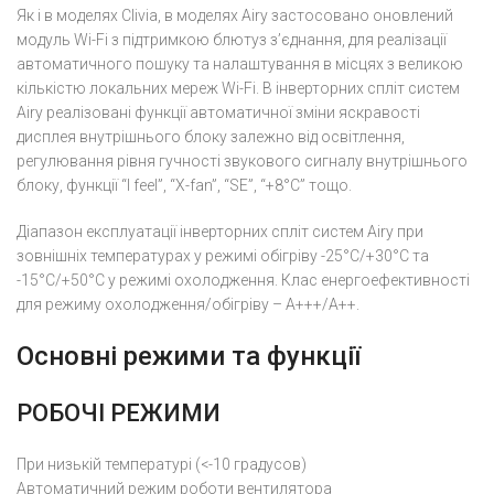
Як і в моделях Clivia, в моделях Airy застосовано оновлений
модуль Wi-Fi з підтримкою блютуз з’єднання, для реалізації
автоматичного пошуку та налаштування в місцях з великою
кількістю локальних мереж Wi-Fi. В інверторних спліт систем
Airy реалізовані функції автоматичної зміни яскравості
дисплея внутрішнього блоку залежно від освітлення,
регулювання рівня гучності звукового сигналу внутрішнього
блоку, функції “I feel”, “X-fan”, “SE”, “+8°C” тощо.
Діапазон експлуатації інверторних спліт систем Airy при
зовнішніх температурах у режимі обігріву -25°C/+30°C та
-15°C/+50°C у режимі охолодження. Клас енергоефективності
для режиму охолодження/обігріву – A+++/A++.
Основні режими та функції
РОБОЧІ РЕЖИМИ
При низькій температурі (<-10 градусов)
Автоматичний режим роботи вентилятора