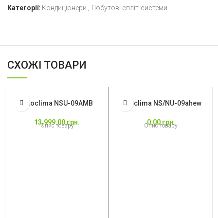
Категорії:
Кондиціонери
,
Побутові спліт-системи
СХОЖІ ТОВАРИ
Neoclima NSU-09AMB
Neoclima NS/NU-09ahew
13,999.00
грн.
0.00
грн.
Опис товару
Опис товару