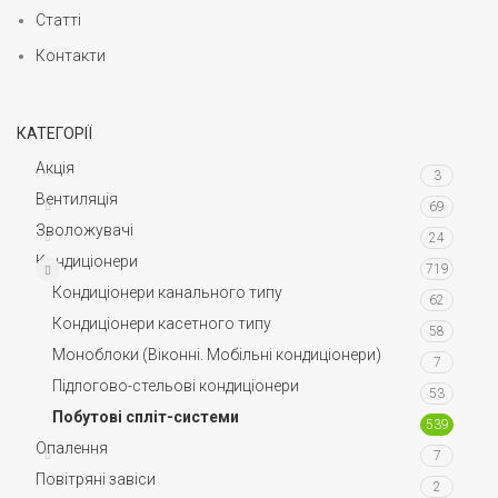
Статті
Контакти
КАТЕГОРІЇ
Акція
3
Вентиляція
69
Зволожувачі
24
Кондиціонери
719
Кондиціонери канального типу
62
Кондиціонери касетного типу
58
Моноблоки (Віконні. Мобільні кондиціонери)
7
Підлогово-стельові кондиціонери
53
Побутові спліт-системи
539
Опалення
7
Повітряні завіси
2