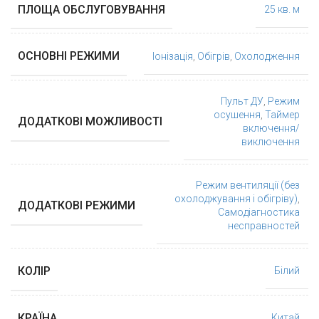
ПЛОЩА ОБСЛУГОВУВАННЯ
25 кв. м
ОСНОВНІ РЕЖИМИ
Іонізація
,
Обігрів
,
Охолодження
Пульт ДУ
,
Режим
осушення
,
Таймер
ДОДАТКОВІ МОЖЛИВОСТІ
включення/
виключення
Режим вентиляції (без
охолоджування і обігріву)
,
ДОДАТКОВІ РЕЖИМИ
Самодіагностика
несправностей
КОЛІР
Білий
КРАЇНА
Китай