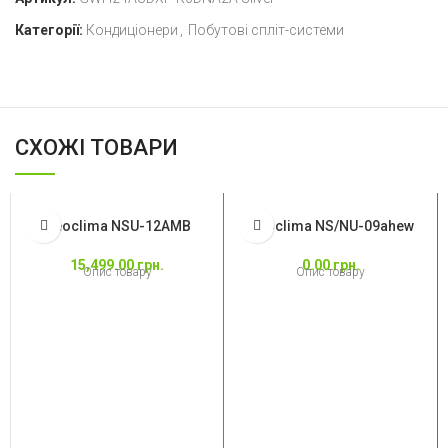
Категорії:
Кондиціонери
,
Побутові спліт-системи
СХОЖІ ТОВАРИ
Neoclima NSU-12AMB
Neoclima NS/NU-09ahew
15,499.00
грн.
0.00
грн.
Опис товару
Опис товару