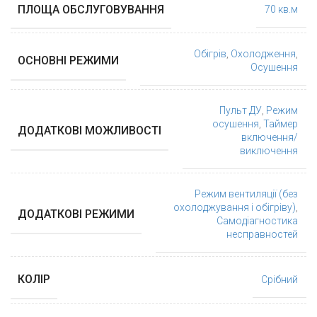
ПЛОЩА ОБСЛУГОВУВАННЯ
70 кв.м
Обігрів
,
Охолодження
,
ОСНОВНІ РЕЖИМИ
Осушення
Пульт ДУ
,
Режим
осушення
,
Таймер
ДОДАТКОВІ МОЖЛИВОСТІ
включення/
виключення
Режим вентиляції (без
охолоджування і обігріву)
,
ДОДАТКОВІ РЕЖИМИ
Самодіагностика
несправностей
КОЛІР
Срібний