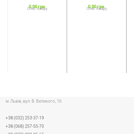
0.00
грн.
0.00
грн.
Опис товару
Опис товару
N
м. Львів, вул. В. Великого, 16
+38 (032) 253-37-19
+38 (068) 257-55-70