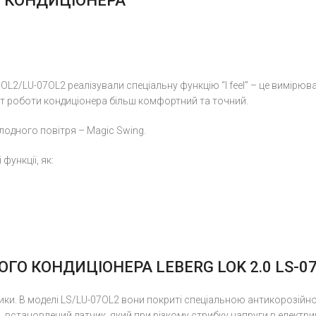
 КОНДИЦІОНЕРА
07OL2/LU-07OL2 реалізували спеціальну функцію “I feel” – це вимірю
ат роботи кондиціонера більш комфортний та точний.
одного повітря – Magic Swing.
функції, як:
ГО КОНДИЦІОНЕРА LEBERG LOK 2.0 LS-0
и. В моделі LS/LU-07OL2 вони покриті спеціальною антикорозійною
 встановлений датчик, який при різкому стрибку напруги в електр