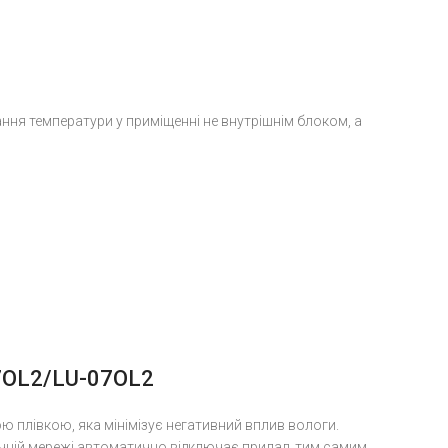
вання температури у приміщенні не внутрішнім блоком, а
7OL2/LU-07OL2
 плівкою, яка мінімізує негативний вплив вологи.
ичній мережі автоматично відключає прилад, тим самим