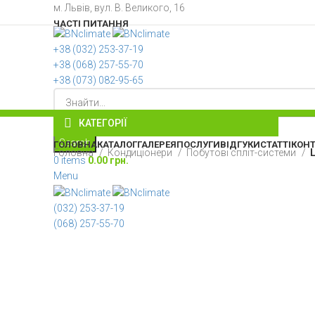
м. Львів, вул. В. Великого, 16
ЧАСТІ ПИТАННЯ
+38 ‎(032) 253-37-19
+38 (068) 257-55-70
+38 (073) 082-95-65
КАТЕГОРІЇ
Оберіть категорію
Search
ГОЛОВНА
КАТАЛОГ
ГАЛЕРЕЯ
ПОСЛУГИ
ВІДГУКИ
СТАТТІ
КОН
Головна
Кондиціонери
Побутові спліт-системи
0
items
0.00
грн.
Menu
(032) 253-37-19
(068) 257-55-70