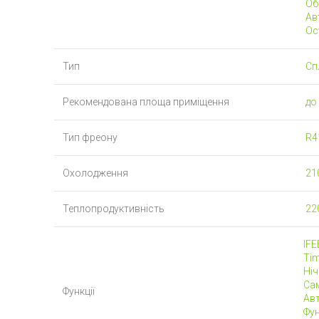
Обі
Ав
Ос
Тип
Сп
Рекомендована площа приміщення
до 
Тип фреону
R4
Охолодження
21
Теплопродуктивність
22
IFE
Ti
Ні
Са
Функції
Ав
Фун