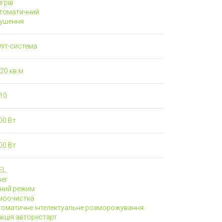
грів
томатичний
ушення
літ-система
20 кв.м
10
00 Вт
00 Вт
EL
mer
чний режим
моочистка
томатичне інтелектуальне розморожування.
кція авторестарт.