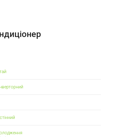
ндиціонер
тай
інверторний
стінний
олодження