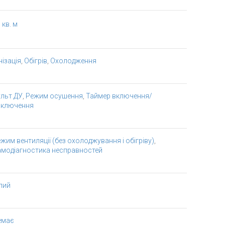
 кв. м
нізація
,
Обігрів
,
Охолодження
льт ДУ
,
Режим осушення
,
Таймер включення/
иключення
жим вентиляції (без охолоджування і обігріву)
,
амодіагностика несправностей
лий
емає