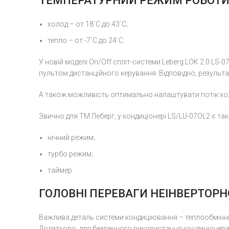
ТЕМПЕРАТУРНИЙ РЕЖИМ РОБОТИ
холод – от 18`С до 43`С;
тепло – от -7`С до 24`С.
У новій моделі On/Off спліт-системи Leberg LOK 2.0 LS-
пультом дистанційного керування. Відповідно, результ
А також можливість оптимально налаштувати потік хол
Звично для ТМ Леберг, у кондиціонері LS/LU-07OL2 є такі 
нічний режим;
турбо режим;
таймер.
ГОЛОВНІ ПЕРЕВАГИ НЕІНВЕРТОРНО
Важлива деталь системи кондиціювання – теплообмінник
Додатково, для безпечного використання кондиціонера,