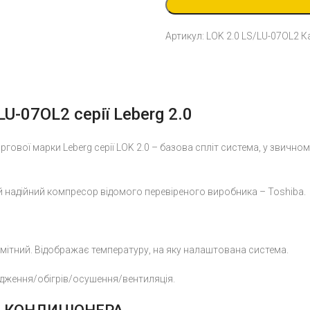
LS/LU-
07OL2
Артикул:
LOK 2.0 LS/LU-07OL2
Ка
кількість
U-07OL2 серії Leberg 2.0
гової марки Leberg серії LOK 2.0 – базова спліт система, у звично
й надійний компресор відомого перевіреного виробника – Toshiba.
омітний. Відображає температуру, на яку налаштована система.
дження/обігрів/осушення/вентиляція.