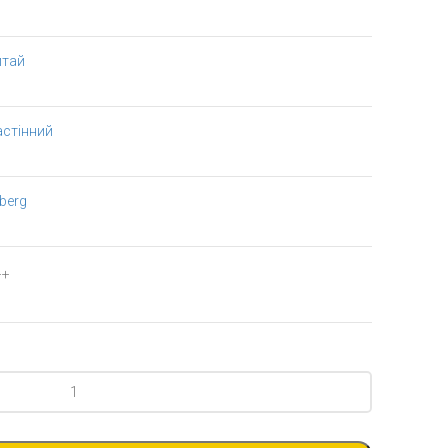
итай
астінний
berg
++