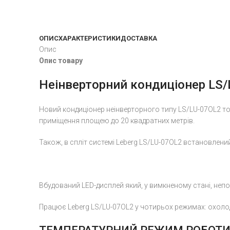
ОПИС
ХАРАКТЕРИСТИКИ
ДОСТАВКА
Опис
Опис товару
Неінверторний кондиціонер LS/L
Новий кондиціонер неінверторного типу LS/LU-07OL2 тор
приміщення площею до 20 квадратних метрів.
Також, в спліт системі Leberg LS/LU-07OL2 встановлени
Вбудований LED-дисплей який, у вимкненому стані, неп
Працює Leberg LS/LU-07OL2 у чотирьох режимах: охоло