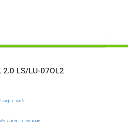
K 2.0 LS/LU-07OL2
еінверторний
бутові спліт-системи