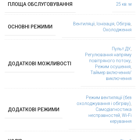
ПЛОЩА ОБСЛУГОВУВАННЯ
25 кв. м
Вентиляції
,
Іонізація
,
Обігрів
,
ОСНОВНІ РЕЖИМИ
Охолодження
Пульт ДУ
,
Регулювання напряму
повітряного потоку
,
ДОДАТКОВІ МОЖЛИВОСТІ
Режим осушення
,
Таймер включення/
виключення
Режим вентиляції (без
охолоджування і обігріву)
,
ДОДАТКОВІ РЕЖИМИ
Самодіагностика
несправностей
,
Wi-Fi
керування