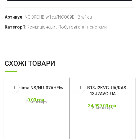
Артикул:
NCI09EHBIw1eu/NCO09EHBIw1eu
Категорії:
Кондиціонери
,
Побутові спліт-системи
СХОЖІ ТОВАРИ
Neoclima NS/NU-07AHEIw
RAS-B13J2KVG-UA/RAS-
13J2AVG-UA
0.00
грн.
Опис товару
34,999.00
грн.
Опис товару