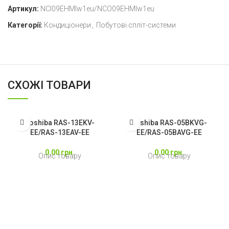
Артикул:
NCI09EHMIw1eu/NCO09EHMIw1eu
Категорії:
Кондиціонери
,
Побутові спліт-системи
СХОЖІ ТОВАРИ
Toshiba RAS-13EKV-
Toshiba RAS-05BKVG-
EE/RAS-13EAV-EE
EE/RAS-05BAVG-EE
0.00
грн.
0.00
грн.
Опис товару
Опис товару