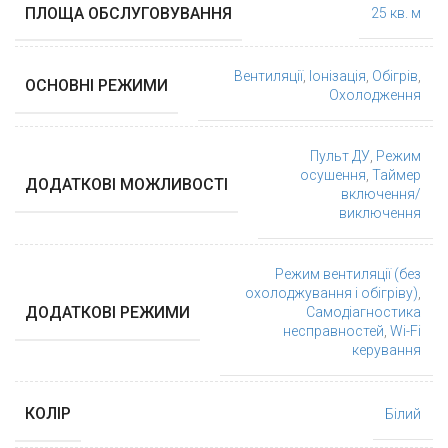
ПЛОЩА ОБСЛУГОВУВАННЯ
25 кв. м
Вентиляції
,
Іонізація
,
Обігрів
,
ОСНОВНІ РЕЖИМИ
Охолодження
Пульт ДУ
,
Режим
осушення
,
Таймер
ДОДАТКОВІ МОЖЛИВОСТІ
включення/
виключення
Режим вентиляції (без
охолоджування і обігріву)
,
ДОДАТКОВІ РЕЖИМИ
Самодіагностика
несправностей
,
Wi-Fi
керування
КОЛІР
Білий