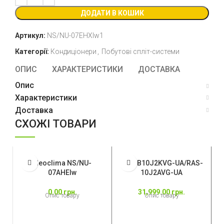
ДОДАТИ В КОШИК
Артикул:
NS/NU-07EHXIw1
Категорії:
Кондиціонери
,
Побутові спліт-системи
ОПИС
ХАРАКТЕРИСТИКИ
ДОСТАВКА
Опис
Характеристики
Доставка
СХОЖІ ТОВАРИ
Neoclima NS/NU-
RAS-B10J2KVG-UA/RAS-
R
07AHEIw
10J2AVG-UA
0.00
грн.
31,999.00
грн.
Опис товару
Опис товару