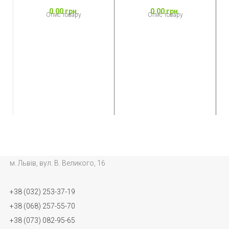
0.00
грн.
0.00
грн.
Опис товару
Опис товару
N
м. Львів, вул. В. Великого, 16
+38 (032) 253-37-19
+38 (068) 257-55-70
+38 (073) 082-95-65