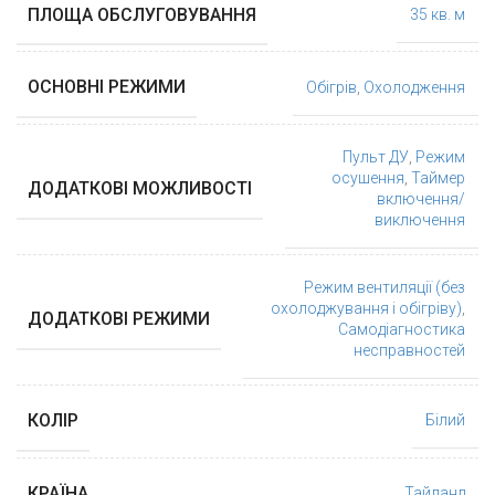
ПЛОЩА ОБСЛУГОВУВАННЯ
35 кв. м
ОСНОВНІ РЕЖИМИ
Обігрів
,
Охолодження
Пульт ДУ
,
Режим
осушення
,
Таймер
ДОДАТКОВІ МОЖЛИВОСТІ
включення/
виключення
Режим вентиляції (без
охолоджування і обігріву)
,
ДОДАТКОВІ РЕЖИМИ
Самодіагностика
несправностей
КОЛІР
Білий
КРАЇНА
Тайланд