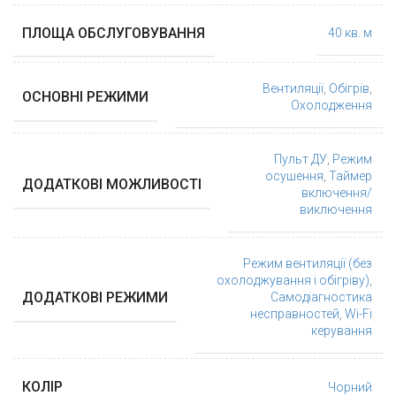
ПЛОЩА ОБСЛУГОВУВАННЯ
40 кв. м
Вентиляції
,
Обігрів
,
ОСНОВНІ РЕЖИМИ
Охолодження
Пульт ДУ
,
Режим
осушення
,
Таймер
ДОДАТКОВІ МОЖЛИВОСТІ
включення/
виключення
Режим вентиляції (без
охолоджування і обігріву)
,
ДОДАТКОВІ РЕЖИМИ
Самодіагностика
несправностей
,
Wi-Fi
керування
КОЛІР
Чорний