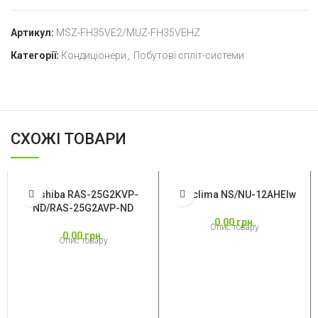
Артикул:
MSZ-FH35VE2/MUZ-FH35VEHZ
Категорії:
Кондиціонери
,
Побутові спліт-системи
СХОЖІ ТОВАРИ
Toshiba RAS-25G2KVP-
Neoclima NS/NU-12AHEIw
ND/RAS-25G2AVP-ND
0.00
грн.
Опис товару
0.00
грн.
Опис товару