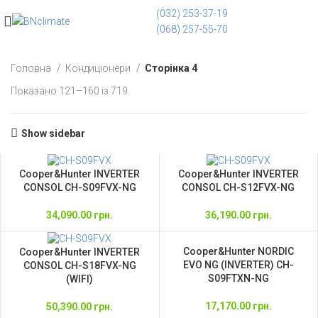
(032) 253-37-19
(068) 257-55-70
Головна
Кондиціонери
Сторінка 4
Показано 121–160 із 719
Show sidebar
Cooper&Hunter INVERTER
Cooper&Hunter INVERTER
CONSOL CH-S09FVX-NG
CONSOL CH-S12FVX-NG
34,090.00
грн.
36,190.00
грн.
Cooper&Hunter NORDIC
Cooper&Hunter INVERTER
EVO NG (INVERTER) CH-
CONSOL CH-S18FVX-NG
S09FTXN-NG
(WIFI)
17,170.00
грн.
50,390.00
грн.