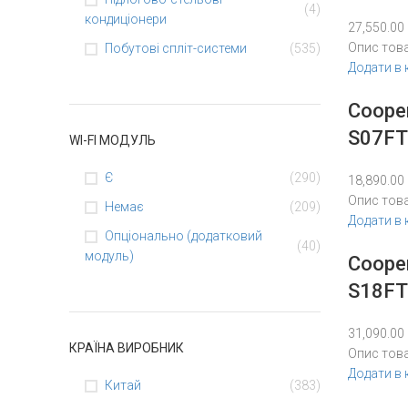
(4)
кондиціонери
27,550.00
Опис тов
Побутові спліт-системи
(535)
Додати в
Coope
S07FT
WI-FI МОДУЛЬ
Є
(290)
18,890.00
Опис тов
Немає
(209)
Додати в
Опціонально (додатковий
(40)
модуль)
Coope
S18FT
31,090.00
КРАЇНА ВИРОБНИК
Опис тов
Додати в
Китай
(383)