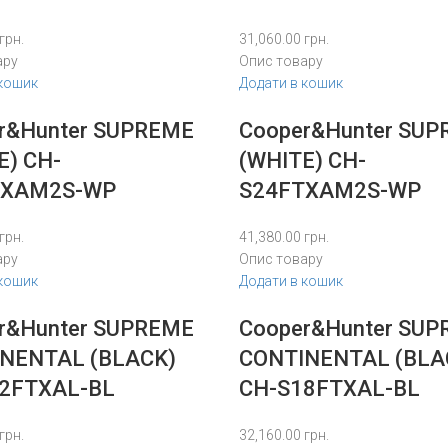
грн.
31,060.00
грн.
ару
Опис товару
 кошик
Додати в кошик
r&Hunter SUPREME
Cooper&Hunter SU
E) CH-
(WHITE) CH-
TXAM2S-WP
S24FTXAM2S-WP
грн.
41,380.00
грн.
ару
Опис товару
 кошик
Додати в кошик
r&Hunter SUPREME
Cooper&Hunter SU
NENTAL (BLACK)
CONTINENTAL (BLA
2FTXAL-BL
CH-S18FTXAL-BL
грн.
32,160.00
грн.