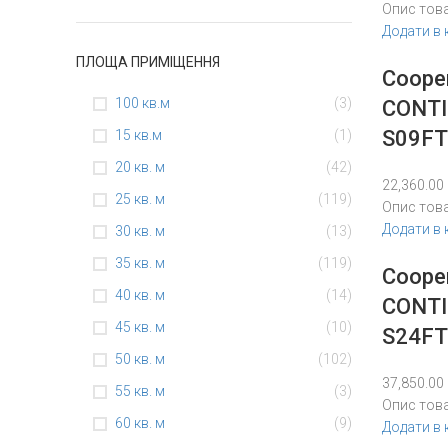
Опис тов
Додати в
ПЛОЩА ПРИМІЩЕННЯ
Coope
100 кв.м
(3)
CONTI
S09FT
15 кв.м
(1)
20 кв. м
(42)
22,360.00
25 кв. м
(119)
Опис тов
Додати в
30 кв. м
(13)
35 кв. м
(119)
Coope
40 кв. м
(14)
CONTI
45 кв. м
(10)
S24FT
50 кв. м
(102)
37,850.00
55 кв. м
(3)
Опис тов
60 кв. м
(9)
Додати в