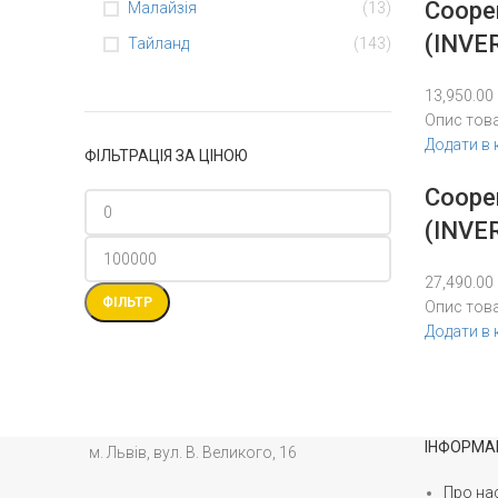
Coope
Малайзія
(13)
(INVE
Тайланд
(143)
13,950.00
Опис тов
Додати в
ФІЛЬТРАЦІЯ ЗА ЦІНОЮ
Coope
(INVE
Мінімальна
Найбільша
27,490.00
ціна
ціна
ФІЛЬТР
Опис тов
Додати в
ІНФОРМА
м. Львів, вул. В. Великого, 16
Про на