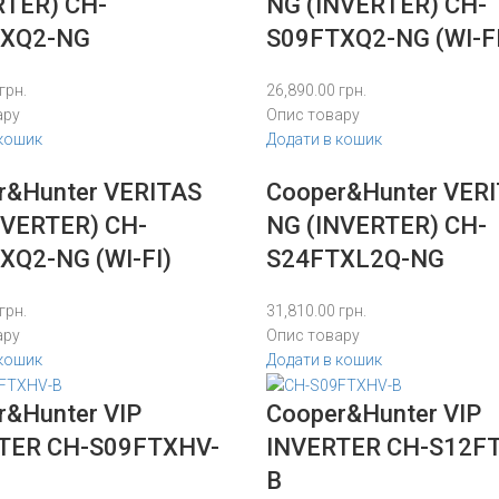
RTER) CH-
NG (INVERTER) CH-
TXQ2-NG
S09FTXQ2-NG (WI-FI
грн.
26,890.00
грн.
ару
Опис товару
 кошик
Додати в кошик
r&Hunter VERITAS
Cooper&Hunter VER
NVERTER) CH-
NG (INVERTER) CH-
XQ2-NG (WI-FI)
S24FTXL2Q-NG
грн.
31,810.00
грн.
ару
Опис товару
 кошик
Додати в кошик
r&Hunter VIP
Cooper&Hunter VIP
TER CH-S09FTXHV-
INVERTER CH-S12F
B