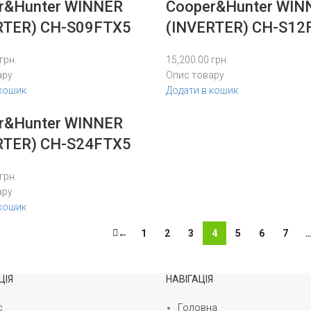
r&Hunter WINNER
Cooper&Hunter WIN
RTER) CH-S09FTX5
(INVERTER) CH-S12
грн.
15,200.00
грн.
ару
Опис товару
 кошик
Додати в кошик
r&Hunter WINNER
RTER) CH-S24FTX5
грн.
ару
 кошик
←
1
2
3
4
5
6
7
ЦІЯ
НАВІГАЦІЯ
с
Головна