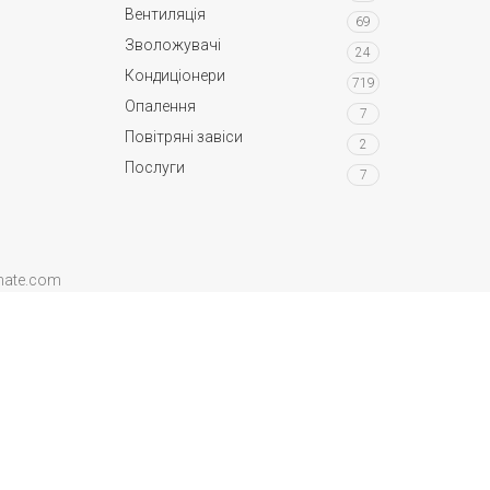
Вентиляція
69
Зволожувачі
24
Кондиціонери
719
Опалення
7
Повітряні завіси
2
Послуги
7
imate.com