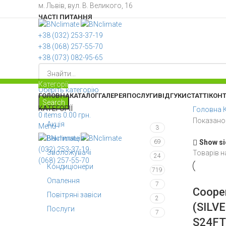
м. Львів, вул. В. Великого, 16
ЧАСТІ ПИТАННЯ
+38 ‎(032) 253-37-19
+38 (068) 257-55-70
+38 (073) 082-95-65
Категорії
Оберіть категорію
ГОЛОВНА
КАТАЛОГ
ГАЛЕРЕЯ
ПОСЛУГИ
ВІДГУКИ
СТАТТІ
КОН
Search
КАТЕГОРІЇ
Головна
0
items
0.00
грн.
Показано 
Акція
Menu
3
Вентиляція
69
Show si
(032) 253-37-19
Зволожувачі
Товарів н
24
(068) 257-55-70
Кондиціонери
719
Опалення
7
Coope
Повітряні завіси
2
(SILVE
Послуги
7
S24F