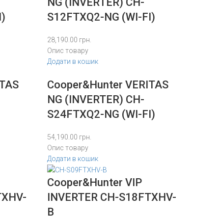
NG (INVERTER) CH-
)
S12FTXQ2-NG (WI-FI)
28,190.00
грн.
Опис товару
Додати в кошик
ITAS
Cooper&Hunter VERITAS
NG (INVERTER) CH-
S24FTXQ2-NG (WI-FI)
54,190.00
грн.
Опис товару
Додати в кошик
Cooper&Hunter VIP
TXHV-
INVERTER CH-S18FTXHV-
B