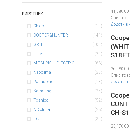
41,380.00
ВИРОБНИК
Опис тов
Додати в
Chigo
(19)
COOPER&HUNTER
(141)
Coope
GREE
(105)
(WHIT
Leberg
(24)
S18F
MITSUBISHI ELECTRIC
(68)
36,980.00
Neoclima
(29)
Опис тов
Panasonic
(13)
Додати в
Samsung
(25)
Coope
Toshiba
(52)
CONTI
NC clima
(28)
CH-S1
TCL
(35)
23,170.00