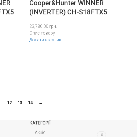
NER
Cooper&Hunter WINNER
FTX5
(INVERTER) CH-S18FTX5
23,780.00
грн.
Опис товару
Додати в кошик
…
12
13
14
→
КАТЕГОРІЇ
Акція
3