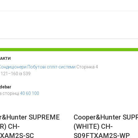
ТАКТИ
Кондиціонери
Побутові спліт-системи
Сторінка 4
121–160 із 539
debar
а сторінці
40
60
100
r&Hunter SUPREME
Cooper&Hunter SU
R) CH-
(WHITE) CH-
TXAM2S-SC
S09FTXAM2S-WP