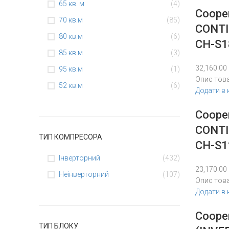
65 кв. м
(4)
Coope
70 кв.м
(85)
CONTI
80 кв.м
(6)
CH-S1
85 кв.м
(3)
32,160.00
95 кв.м
(1)
Опис тов
52 кв.м
(6)
Додати в
Coope
CONTI
ТИП КОМПРЕСОРА
CH-S
Інверторний
(432)
23,170.00
Неінверторний
(107)
Опис тов
Додати в
Coope
ТИП БЛОКУ